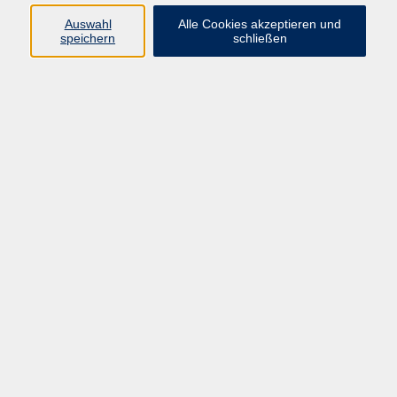
Ägypten
389 KB
Auswahl
Alle Cookies akzeptieren und
speichern
schließen
Programmheft Frühling/Sommer 2026
5 MB
Anmelde- und Sepalastschrift Formular
216
KB
Flyer zu den geführten Wandertouren:
Nord- und SüdTour
4 MB
Widerrufsformular für den Widerruf einer