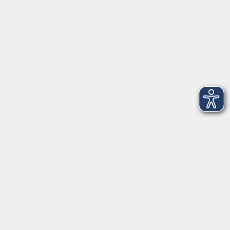
97688 Bad Kissingen
BadKissingen@vhs-kisshab.de
T 0971 807-4211
Kontakt über das Online-Formular
Anmeldung für Integrationskurse
Montag und Mittwoch: 14:30-16:00 Uhr
integration@vhs-kisshab.de
T 0971 807-4214
Hier finden Sie uns in Hammelburg
Montag - Freitag: 10:00-12:00 Uhr
Am Marktplatz 15