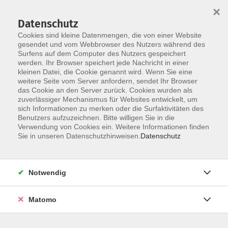
×
Datenschutz
Cookies sind kleine Datenmengen, die von einer Website
gesendet und vom Webbrowser des Nutzers während des
Surfens auf dem Computer des Nutzers gespeichert
Skip to main content
You are here:
werden. Ihr Browser speichert jede Nachricht in einer
Information
Downloads
kleinen Datei, die Cookie genannt wird. Wenn Sie eine
weitere Seite vom Server anfordern, sendet Ihr Browser
das Cookie an den Server zurück. Cookies wurden als
Zum Download:
zuverlässiger Mechanismus für Websites entwickelt, um
sich Informationen zu merken oder die Surfaktivitäten des
Benutzers aufzuzeichnen. Bitte willigen Sie in die
Verwendung von Cookies ein. Weitere Informationen finden
Anmelde- und Sepalastschrift Formular
Sie in unseren Datenschutzhinweisen.
Datenschutz
Weitere PDF-Dateien zum Ansehen und
Notwendig
Herunterladen
Matomo
Seniorenuniversität_Lange_Ägypten_Aufsatz
zum Thema Pyramidenbau im Alten