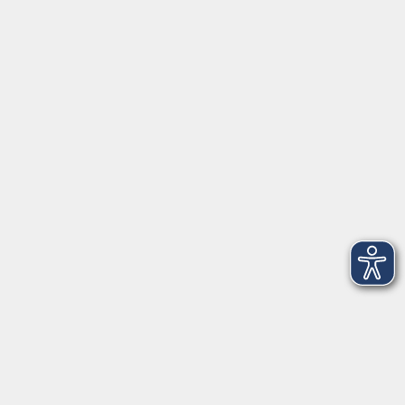
Hier finden Sie uns in Bad Kissingen
Montag/Dienstag: 14:00-16:00 Uhr
Mittwoch - Freitag: 10:00-12:00 Uhr
Rathausplatz 1
97688 Bad Kissingen
BadKissingen@vhs-kisshab.de
T 0971 807-4211
Kontakt über das Online-Formular
Anmeldung für Integrationskurse
Montag und Mittwoch: 14:30-16:00 Uhr
integration@vhs-kisshab.de
T 0971 807-4214