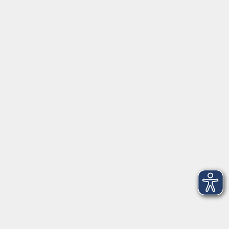
Kurse in Euerdorf
Kurse in Hammelburg
Kurse in Nüdlingen
Kurse in Oberthulba
Kurse in Oerlenbach
Widerrufsrecht
Impressum
AGB
Barrierefreiheit
Datenschutz
Widerruf
Programm
Gesellschaft und Leben