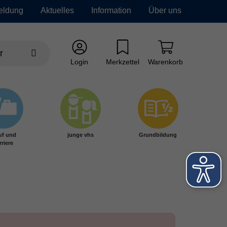
eldung
Aktuelles
Information
Über uns
Login
Merkzettel
Warenkorb
uf und
junge vhs
Grundbildung
rriere