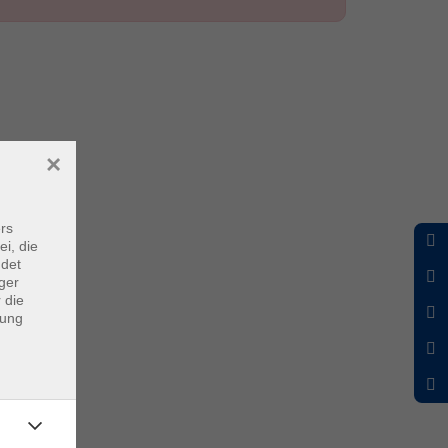
×
rs
ei, die
ndet
ger
 die
dung