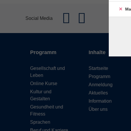
Ma
Social Media
Programm
Inhalte
Gesellschaft und
Startseite
Leben
Programm
Online Kurse
Anmeldung
Kultur und
Aktuelles
Gestalten
Information
Gesundheit und
Über uns
Fitness
Sprachen
Beruf und Karriere