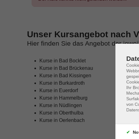
Unser Kursangebot nach Ve
Hier finden Sie das Angebot der jewe
Dat
Kurse in Bad Bocklet
Cookie
Kurse in Bad Brückenau
Webbr
Kurse in Bad Kissingen
gespei
Cookie
Kurse in Burkardroth
Ihr Br
Kurse in Euerdorf
Mechan
Kurse in Hammelburg
Surfak
von Co
Kurse in Nüdlingen
Daten
Kurse in Oberthulba
Kurse in Oerlenbach
No