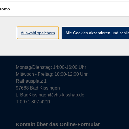
tomo
Widerrufsrecht
Impress
Auswahl speichern
Alle Cookies akzeptieren und schl
Hier finden Sie uns in Bad Kissingen
Montag/Dienstag: 14:00-16:00 Uhr
Mittwoch - Freitag: 10:00-12:00 Uhr
Rathausplatz 1
97688 Bad Kissingen
BadKissingen@vhs-kisshab.de
T 0971 807-4211
Kontakt über das Online-Formular