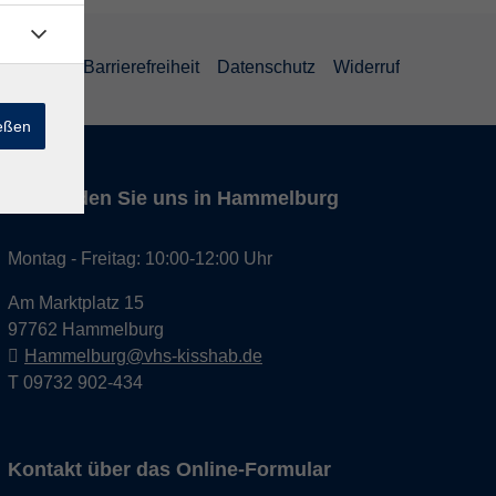
um
AGB
Barrierefreiheit
Datenschutz
Widerruf
ießen
Hier finden Sie uns in Hammelburg
Montag - Freitag: 10:00-12:00 Uhr
Am Marktplatz 15
97762 Hammelburg
Hammelburg@vhs-kisshab.de
T 09732 902-434
Kontakt über das Online-Formular