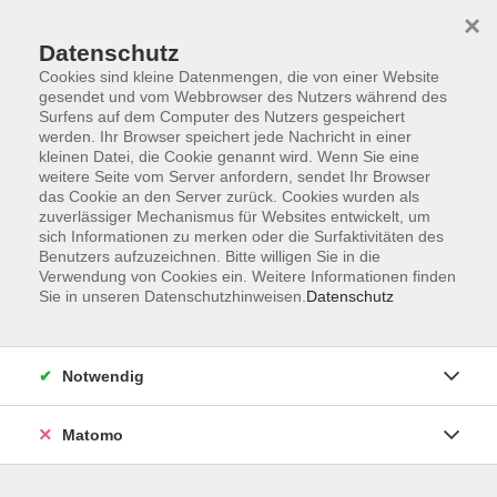
×
Datenschutz
Cookies sind kleine Datenmengen, die von einer Website
gesendet und vom Webbrowser des Nutzers während des
Surfens auf dem Computer des Nutzers gespeichert
Skip to main content
werden. Ihr Browser speichert jede Nachricht in einer
kleinen Datei, die Cookie genannt wird. Wenn Sie eine
Kursübersicht
weitere Seite vom Server anfordern, sendet Ihr Browser
das Cookie an den Server zurück. Cookies wurden als
zuverlässiger Mechanismus für Websites entwickelt, um
sich Informationen zu merken oder die Surfaktivitäten des
Der Kurs konnte nicht gefunden werden.
Benutzers aufzuzeichnen. Bitte willigen Sie in die
Verwendung von Cookies ein. Weitere Informationen finden
Sie in unseren Datenschutzhinweisen.
Datenschutz
Unser Kursangebot nach
Veranstaltungsorten sortiert
Notwendig
Hier finden Sie das Angebot der jeweiligen
Außenstellen und Zentralen
Matomo
Kurse in Bad Bocklet