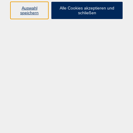
Kurse in Bad Brückenau
Auswahl
Alle Cookies akzeptieren und
Kurse in Bad Kissingen
speichern
schließen
Kurse in Burkardroth
Kurse in Euerdorf
Kurse in Hammelburg
Kurse in Nüdlingen
Kurse in Oberthulba
Kurse in Oerlenbach
Widerrufsrecht
Impressum
AGB
Barrierefreiheit
Datenschutz
Widerruf