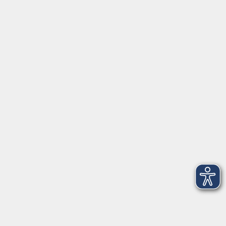
Montag/Dienstag: 14:00-16:00 Uhr
Mittwoch - Freitag: 10:00-12:00 Uhr
Rathausplatz 1
97688 Bad Kissingen
BadKissingen@vhs-kisshab.de
T 0971 807-4211
Kontakt über das Online-Formular
Anmeldung für Integrationskurse
Montag und Mittwoch: 14:30-16:00 Uhr
integration@vhs-kisshab.de
T 0971 807-4214