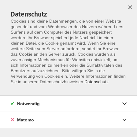
×
Datenschutz
Cookies sind kleine Datenmengen, die von einer Website
gesendet und vom Webbrowser des Nutzers während des
Surfens auf dem Computer des Nutzers gespeichert
Skip to main content
You are here:
werden. Ihr Browser speichert jede Nachricht in einer
Anmeldung
Eltern-Kind-Kurse und Kinderkurse
kleinen Datei, die Cookie genannt wird. Wenn Sie eine
weitere Seite vom Server anfordern, sendet Ihr Browser
das Cookie an den Server zurück. Cookies wurden als
Anmeldungen für Eltern-Kind-Kurse oder
zuverlässiger Mechanismus für Websites entwickelt, um
sich Informationen zu merken oder die Surfaktivitäten des
Kinderkurse
Benutzers aufzuzeichnen. Bitte willigen Sie in die
Verwendung von Cookies ein. Weitere Informationen finden
Sie in unseren Datenschutzhinweisen.
Datenschutz
Bei den Städtischen Volkshochschulen Bad Kissingen und
Hammelburg gibt es eine Vielzahl an Eltern-Kind- und
Kinderkursen.
Notwendig
Hierfür können Sie sich wie folgt anmelden:
Matomo
Wählen Sie den von Ihnen gewünschten Kurs über das
Hinzufügen zum Warenkorb aus.