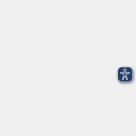
Montag/Dienstag: 14:00-16:00 Uhr
Mittwoch - Freitag: 10:00-12:00 Uhr
Rathausplatz 1
97688 Bad Kissingen
BadKissingen@vhs-kisshab.de
T 0971 807-4211
Kontakt über das Online-Formular
Anmeldung für Integrationskurse
Montag und Mittwoch: 14:30-16:00 Uhr
integration@vhs-kisshab.de
T 0971 807-4214
Hier finden Sie uns in Hammelburg