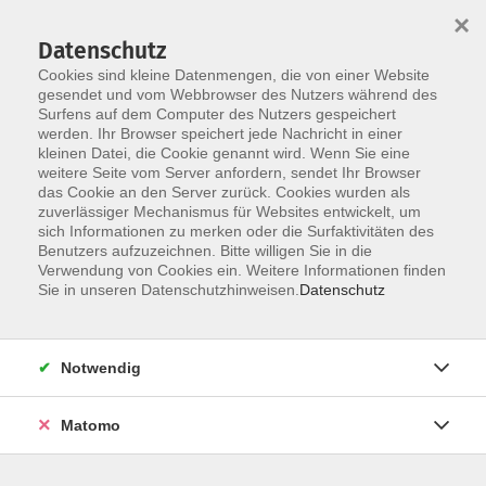
×
Datenschutz
Cookies sind kleine Datenmengen, die von einer Website
gesendet und vom Webbrowser des Nutzers während des
Surfens auf dem Computer des Nutzers gespeichert
Skip to main content
werden. Ihr Browser speichert jede Nachricht in einer
kleinen Datei, die Cookie genannt wird. Wenn Sie eine
Schöne Sommerferien!
weitere Seite vom Server anfordern, sendet Ihr Browser
Unsere vhs-Büros sind während der
das Cookie an den Server zurück. Cookies wurden als
Schulferien ab dem 3. August
zuverlässiger Mechanismus für Websites entwickelt, um
geschlossen. Ab dem 15. September
sich Informationen zu merken oder die Surfaktivitäten des
Benutzers aufzuzeichnen. Bitte willigen Sie in die
sind wir wieder persönlich für Sie da.
Verwendung von Cookies ein. Weitere Informationen finden
Sie in unseren Datenschutzhinweisen.
Datenschutz
Notwendig
Für diese Kurse gibt es noch freie Plätze
Matomo