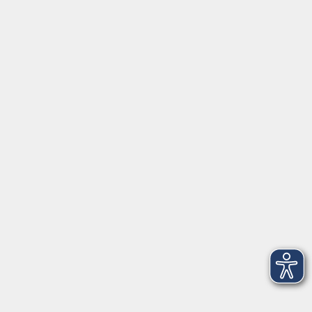
Programm
Gesellschaft und Leben
Online Kurse
Kultur und Gestalten
Gesundheit und Fitness
Sprachen
Beruf und Karriere
junge vhs
Grundbildung
Inhalte
Startseite
Programm