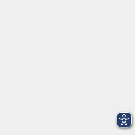
Hier finden Sie uns in Bad Kissingen
Montag/Dienstag: 14:00-16:00 Uhr
Mittwoch - Freitag: 10:00-12:00 Uhr
Rathausplatz 1
97688 Bad Kissingen
BadKissingen@vhs-kisshab.de
T 0971 807-4211
Kontakt über das Online-Formular
Anmeldung für Integrationskurse
Montag und Mittwoch: 14:30-16:00 Uhr
integration@vhs-kisshab.de
T 0971 807-4214