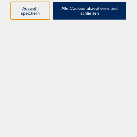
Auswahl
Alle Cookies akzeptieren und
speichern
schließen
Kursinfo (Nr./Titel) *
Hiermit widerrufe ich den von mir
abgeschlossenen Vertrag *
Widerruf absenden
Widerrufsrecht
Impressum
AGB
Barrierefreiheit
Datenschutz
Widerruf