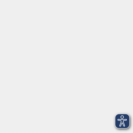
Beruf und Karriere
junge vhs
Grundbildung
Inhalte
Startseite
Programm
Anmeldung
Aktuelles
Information
Über uns
Rechtliches