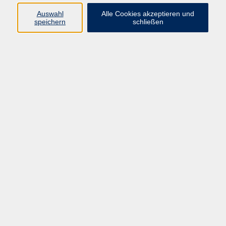
Programmheft Frühling/Sommer 2026
Auswahl
Alle Cookies akzeptieren und
speichern
schließen
Ergebnisse filtern
Kinderyoga -
Fr. 18.09.2026 15:00
Oerlenbach
Moderner Orientalischer Tanz für kleine
Tanzmäuse
Di. 22.09.2026 15:00
Bad Kissingen