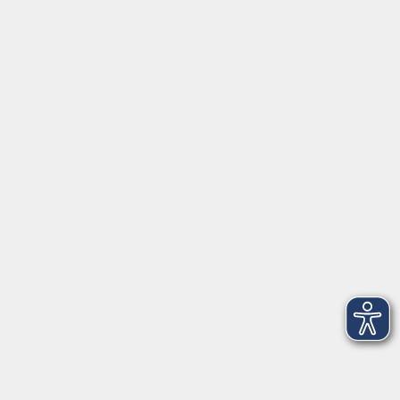
Kurse in Euerdorf
Kurse in Hammelburg
Kurse in Nüdlingen
Kurse in Oberthulba
Kurse in Oerlenbach
Widerrufsrecht
Impressum
AGB
Barrierefreiheit
Datenschutz
Widerruf
Programm
Gesellschaft und Leben