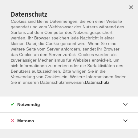
×
Datenschutz
Cookies sind kleine Datenmengen, die von einer Website
gesendet und vom Webbrowser des Nutzers während des
Surfens auf dem Computer des Nutzers gespeichert
Skip to main content
werden. Ihr Browser speichert jede Nachricht in einer
kleinen Datei, die Cookie genannt wird. Wenn Sie eine
Unsere Kooperationspartnerinnen und -
weitere Seite vom Server anfordern, sendet Ihr Browser
partner
das Cookie an den Server zurück. Cookies wurden als
zuverlässiger Mechanismus für Websites entwickelt, um
Unser vielseitiges Angebot basiert auch auf der
sich Informationen zu merken oder die Surfaktivitäten des
guten Zusammenarbeit mit diversen Einrichtungen
Benutzers aufzuzeichnen. Bitte willigen Sie in die
und Vereinen
Verwendung von Cookies ein. Weitere Informationen finden
Sie in unseren Datenschutzhinweisen.
Datenschutz
Notwendig
Matomo
Bad Neustadt