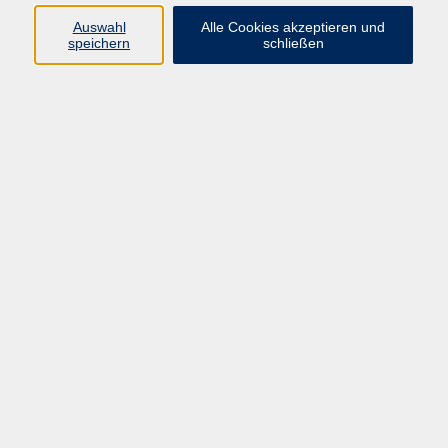
Auswahl
Alle Cookies akzeptieren und
speichern
schließen
Kreisverband Bad Kissingen
Kreisgruppe Bad Kissingen
Bad Kissingen
Bezirksverband der Europa-
Union Unterfranken e.V.