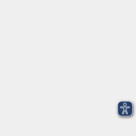
Widerrufsrecht
Impressum
AGB
Barrierefreiheit
Datenschutz
Widerruf
Hier finden Sie uns in Bad Kissingen
Montag/Dienstag: 14:00-16:00 Uhr
Mittwoch - Freitag: 10:00-12:00 Uhr
Rathausplatz 1
97688 Bad Kissingen
BadKissingen@vhs-kisshab.de
T 0971 807-4211