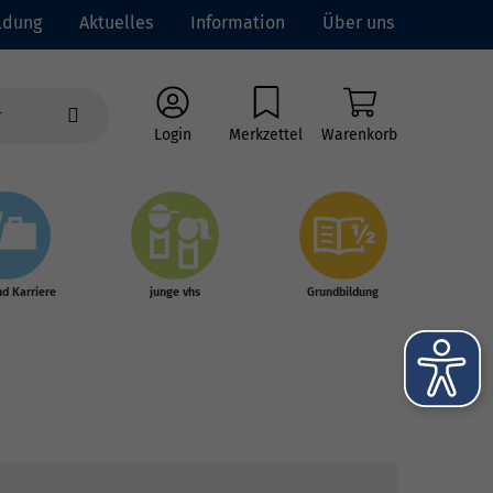
ldung
Aktuelles
Information
Über uns
Login
Merkzettel
Warenkorb
nd Karriere
junge vhs
Grundbildung