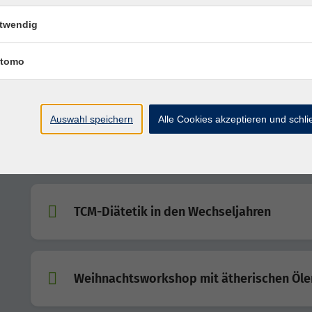
gesund bleiben
twendig
Darmgesunde Ernährung – Bringen Sie Ihr
tomo
Darm wieder ins Gleichgewicht mit diese
Präventionskurs!
Auswahl speichern
Alle Cookies akzeptieren und schl
Einblick in die Welt der Vital- und Heilpilz
TCM-Diätetik in den Wechseljahren
Weihnachtsworkshop mit ätherischen Öle