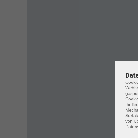
Dat
Cookie
Webbr
gespei
Cookie
Ihr Br
Mechan
Surfak
von Co
Daten