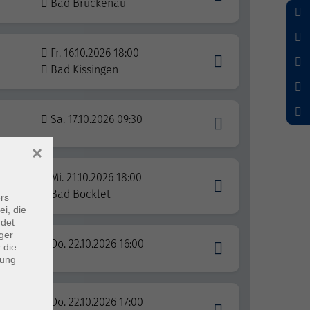
Bad Brückenau
Fr. 16.10.2026 18:00
Bad Kissingen
Sa. 17.10.2026 09:30
×
Mi. 21.10.2026 18:00
Bad Bocklet
rs
ei, die
ndet
ger
Do. 22.10.2026 16:00
 die
dung
tiv,
Do. 22.10.2026 17:00