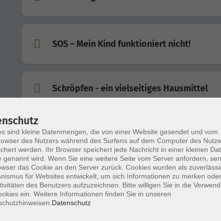
SOS – Mein Kind funktioniert nicht!
Schröpfen - ein vielseitiges Hausmittel
enschutz
Die Welt der ätherischen Öle
s sind kleine Datenmengen, die von einer Website gesendet und vom
owser des Nutzers während des Surfens auf dem Computer des Nutze
chert werden. Ihr Browser speichert jede Nachricht in einer kleinen Dat
 genannt wird. Wenn Sie eine weitere Seite vom Server anfordern, se
owser das Cookie an den Server zurück. Cookies wurden als zuverlässi
Mental gestärkt im Alter
ismus für Websites entwickelt, um sich Informationen zu merken oder
tivitäten des Benutzers aufzuzeichnen. Bitte willigen Sie in die Verwen
okies ein. Weitere Informationen finden Sie in unseren
schutzhinweisen.
Datenschutz
Interaktiver Vortrag: Rundum Fit – Vital, ak