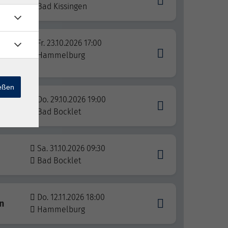
Bad Kissingen
en
Fr. 23.10.2026 17:00
m
Hammelburg
ießen
Do. 29.10.2026 19:00
e
Bad Bocklet
Sa. 31.10.2026 09:30
Bad Bocklet
Do. 12.11.2026 18:00
n
Hammelburg