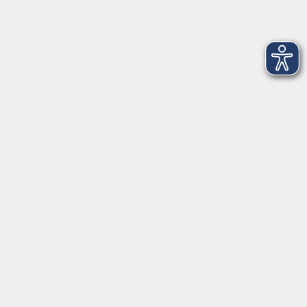
Rathausplatz 1
97688 Bad Kissingen
BadKissingen@vhs-kisshab.de
T 0971 807-4211
Kontakt über das Online-Formular
Anmeldung für Integrationskurse
Montag und Mittwoch: 14:30-16:00 Uhr
integration@vhs-kisshab.de
T 0971 807-4214
Hier finden Sie uns in Hammelburg
Montag - Freitag: 10:00-12:00 Uhr