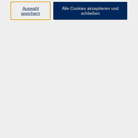
Auswahl
Alle Cookies akzeptieren und
speichern
schließen
Ergebnisse filtern
Spanisch Grundkurs A2 (Teil 12) - Online
Mo. 28.09.2026 18:30
vhs.cloud Plattform, BigBlueButton
Konferenztool
Französisch Niveau A1 für Erwachsene
(Teil 4) - Online
Di. 29.09.2026 17:30
vhs.cloud Plattform, BigBlueButton
Konferenztool