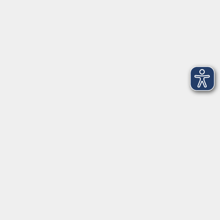
Barrierefreiheit
Datenschutz
Widerruf
Hier finden Sie uns in Bad Kissingen
Montag/Dienstag: 14:00-16:00 Uhr
Mittwoch - Freitag: 10:00-12:00 Uhr
Rathausplatz 1
97688 Bad Kissingen
BadKissingen@vhs-kisshab.de
T 0971 807-4211
Kontakt über das Online-Formular
Anmeldung für Integrationskurse