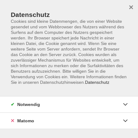
×
Datenschutz
Cookies sind kleine Datenmengen, die von einer Website
gesendet und vom Webbrowser des Nutzers während des
Surfens auf dem Computer des Nutzers gespeichert
Skip to main content
You are here:
werden. Ihr Browser speichert jede Nachricht in einer
Über uns
Unsere Kursleiterinnen und Kursleiter
kleinen Datei, die Cookie genannt wird. Wenn Sie eine
weitere Seite vom Server anfordern, sendet Ihr Browser
das Cookie an den Server zurück. Cookies wurden als
zuverlässiger Mechanismus für Websites entwickelt, um
Der Dozent konnte leider nicht gefunden werden
sich Informationen zu merken oder die Surfaktivitäten des
Benutzers aufzuzeichnen. Bitte willigen Sie in die
Verwendung von Cookies ein. Weitere Informationen finden
Sie in unseren Datenschutzhinweisen.
Datenschutz
Widerrufsrecht
Notwendig
Impressum
AGB
Matomo
Barrierefreiheit
Datenschutz