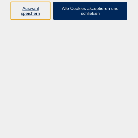
Widerruf
Auswahl
Alle Cookies akzeptieren und
speichern
schließen
Programm
Gesellschaft und Leben
Online Kurse
Kultur und Gestalten
Gesundheit und Fitness
Sprachen
Beruf und Karriere
junge vhs
Grundbildung
Inhalte