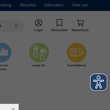
eldung
Aktuelles
Information
Über uns
Login
Merkzettel
Warenkorb
uf und
junge vhs
Grundbildung
rriere
×