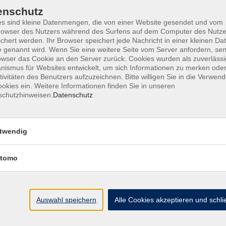
enschutz
 Abonnement unseres vhs-Programmheftes erhalten und werden di
s sind kleine Datenmengen, die von einer Website gesendet und vom
n Dank für Ihr Interesse an unserem vielseitigen Kursangebot.
owser des Nutzers während des Surfens auf dem Computer des Nutze
chert werden. Ihr Browser speichert jede Nachricht in einer kleinen Dat
 genannt wird. Wenn Sie eine weitere Seite vom Server anfordern, se
owser das Cookie an den Server zurück. Cookies wurden als zuverlässi
ismus für Websites entwickelt, um sich Informationen zu merken oder
tivitäten des Benutzers aufzuzeichnen. Bitte willigen Sie in die Verwen
okies ein. Weitere Informationen finden Sie in unseren
Widerrufsrecht
Impress
schutzhinweisen.
Datenschutz
twendig
Hier finden Sie uns in Bad Kissingen
tomo
Montag/Dienstag: 14:00-16:00 Uhr
Mittwoch - Freitag: 10:00-12:00 Uhr
Auswahl speichern
Alle Cookies akzeptieren und schl
Rathausplatz 1
97688 Bad Kissingen
BadKissingen@vhs-kisshab.de