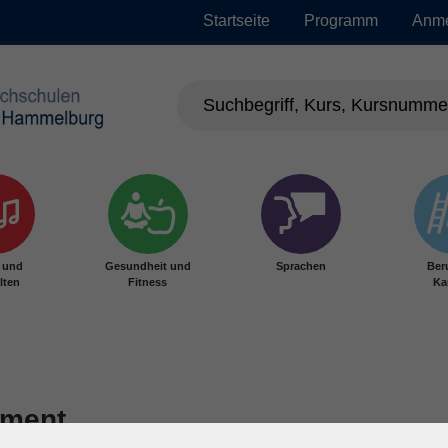
Startseite
Programm
Anm
r und
Gesundheit und
Sprachen
Ber
lten
Fitness
Ka
ement