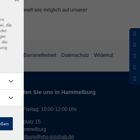
ese so schnell wie möglich auf unserer
rs
ei, die
ndet
ger
 die
dung
um
AGB
Barrierefreiheit
Datenschutz
Widerruf
Hier finden Sie uns in Hammelburg
Montag - Freitag: 10:00-12:00 Uhr
Am Marktplatz 15
ießen
97762 Hammelburg
Hammelburg@vhs-kisshab.de