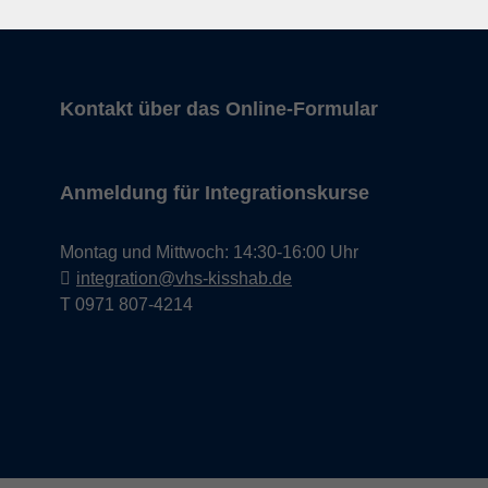
T 0971 807-4211
Kontakt über das Online-Formular
Anmeldung für Integrationskurse
Montag und Mittwoch: 14:30-16:00 Uhr
integration@vhs-kisshab.de
T 0971 807-4214