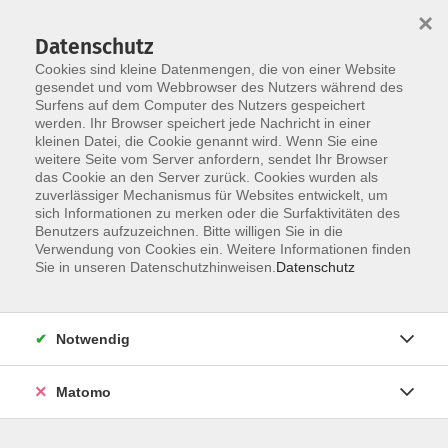
×
Datenschutz
Cookies sind kleine Datenmengen, die von einer Website
gesendet und vom Webbrowser des Nutzers während des
Surfens auf dem Computer des Nutzers gespeichert
Skip to main content
You are here:
werden. Ihr Browser speichert jede Nachricht in einer
Über uns
Unsere Kursleiterinnen und Kursleiter
kleinen Datei, die Cookie genannt wird. Wenn Sie eine
weitere Seite vom Server anfordern, sendet Ihr Browser
das Cookie an den Server zurück. Cookies wurden als
Albrecht-Martin, Maria
zuverlässiger Mechanismus für Websites entwickelt, um
sich Informationen zu merken oder die Surfaktivitäten des
Benutzers aufzuzeichnen. Bitte willigen Sie in die
Verwendung von Cookies ein. Weitere Informationen finden
Sie in unseren Datenschutzhinweisen.
Datenschutz
English Refresher Course A2 *
Mi. 07.10.2026 18:00
Bürgerhaus Hammelburg, Am Marktplatz 15,
Notwendig
Hammelburg
Matomo