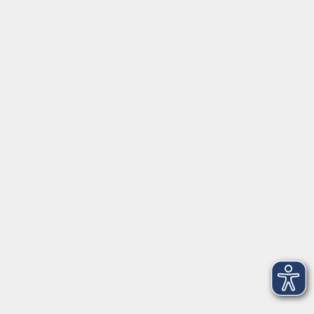
Hier finden Sie uns in Bad Kissingen
Montag/Dienstag: 14:00-16:00 Uhr
Mittwoch - Freitag: 10:00-12:00 Uhr
Rathausplatz 1
97688 Bad Kissingen
BadKissingen@vhs-kisshab.de
T 0971 807-4211
Kontakt über das Online-Formular
Anmeldung für Integrationskurse
Montag und Mittwoch: 14:30-16:00 Uhr
integration@vhs-kisshab.de
T 0971 807-4214