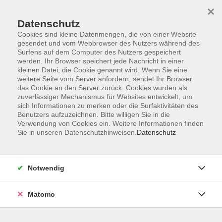
×
Datenschutz
Cookies sind kleine Datenmengen, die von einer Website
gesendet und vom Webbrowser des Nutzers während des
Surfens auf dem Computer des Nutzers gespeichert
Skip to main content
You are here:
werden. Ihr Browser speichert jede Nachricht in einer
Über uns
Unsere Kursleiterinnen und Kursleiter
kleinen Datei, die Cookie genannt wird. Wenn Sie eine
weitere Seite vom Server anfordern, sendet Ihr Browser
das Cookie an den Server zurück. Cookies wurden als
Gohli, Dr. Hannes
zuverlässiger Mechanismus für Websites entwickelt, um
sich Informationen zu merken oder die Surfaktivitäten des
Benutzers aufzuzeichnen. Bitte willigen Sie in die
Verwendung von Cookies ein. Weitere Informationen finden
Sie in unseren Datenschutzhinweisen.
Datenschutz
Digitalisierung im ländlichen Raum in China
und Deutschland
Mo. 19.10.2026 16:00
Notwendig
Bad Kissingen
Matomo