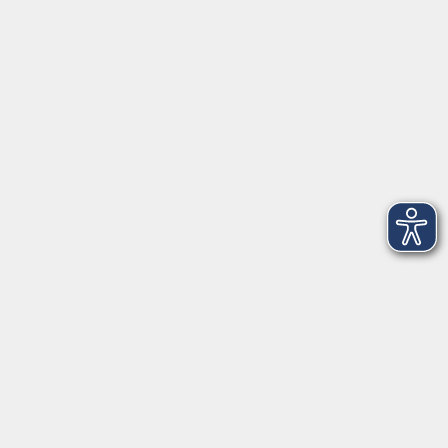
T 0971 807-4211
Kontakt über das Online-Formular
Anmeldung für Integrationskurse
Montag und Mittwoch: 14:30-16:00 Uhr
integration@vhs-kisshab.de
T 0971 807-4214
Hier finden Sie uns in Hammelburg
Montag - Freitag: 10:00-12:00 Uhr
Am Marktplatz 15
97762 Hammelburg