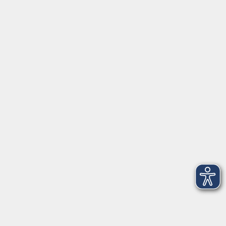
Montag/Dienstag: 14:00-16:00 Uhr
Mittwoch - Freitag: 10:00-12:00 Uhr
Rathausplatz 1
97688 Bad Kissingen
BadKissingen@vhs-kisshab.de
T 0971 807-4211
Kontakt über das Online-Formular
Anmeldung für Integrationskurse
Montag und Mittwoch: 14:30-16:00 Uhr
integration@vhs-kisshab.de
T 0971 807-4214