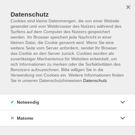
×
Datenschutz
Cookies sind kleine Datenmengen, die von einer Website
gesendet und vom Webbrowser des Nutzers während des
Surfens auf dem Computer des Nutzers gespeichert
Skip to main content
werden. Ihr Browser speichert jede Nachricht in einer
kleinen Datei, die Cookie genannt wird. Wenn Sie eine
Kursübersicht
weitere Seite vom Server anfordern, sendet Ihr Browser
das Cookie an den Server zurück. Cookies wurden als
zuverlässiger Mechanismus für Websites entwickelt, um
sich Informationen zu merken oder die Surfaktivitäten des
Der Kurs konnte nicht gefunden werden.
Benutzers aufzuzeichnen. Bitte willigen Sie in die
Verwendung von Cookies ein. Weitere Informationen finden
Sie in unseren Datenschutzhinweisen.
Datenschutz
Unser Kursangebot nach
Veranstaltungsorten sortiert
Notwendig
Hier finden Sie das Angebot der jeweiligen
Außenstellen und Zentralen
Matomo
Kurse in Bad Bocklet