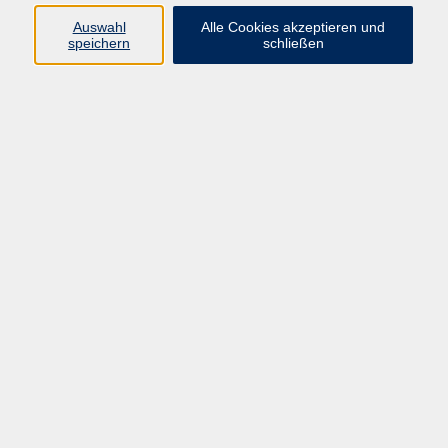
Kurse in Bad Brückenau
Auswahl
Alle Cookies akzeptieren und
Kurse in Bad Kissingen
speichern
schließen
Kurse in Burkardroth
Kurse in Euerdorf
Kurse in Hammelburg
Kurse in Nüdlingen
Kurse in Oberthulba
Kurse in Oerlenbach
Widerrufsrecht
Impressum
AGB
Barrierefreiheit
Datenschutz
Widerruf