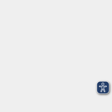
Montag/Dienstag: 14:00-16:00 Uhr
Mittwoch - Freitag: 10:00-12:00 Uhr
Rathausplatz 1
97688 Bad Kissingen
BadKissingen@vhs-kisshab.de
T 0971 807-4211
Kontakt über das Online-Formular
Anmeldung für Integrationskurse
Montag und Mittwoch: 14:30-16:00 Uhr
integration@vhs-kisshab.de
T 0971 807-4214