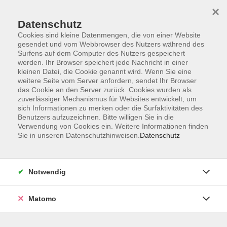
×
Datenschutz
Cookies sind kleine Datenmengen, die von einer Website
gesendet und vom Webbrowser des Nutzers während des
Surfens auf dem Computer des Nutzers gespeichert
Skip to main content
werden. Ihr Browser speichert jede Nachricht in einer
kleinen Datei, die Cookie genannt wird. Wenn Sie eine
Kursübersicht
weitere Seite vom Server anfordern, sendet Ihr Browser
das Cookie an den Server zurück. Cookies wurden als
zuverlässiger Mechanismus für Websites entwickelt, um
sich Informationen zu merken oder die Surfaktivitäten des
Der Kurs konnte nicht gefunden werden.
Benutzers aufzuzeichnen. Bitte willigen Sie in die
Verwendung von Cookies ein. Weitere Informationen finden
Sie in unseren Datenschutzhinweisen.
Datenschutz
Unser Kursangebot nach
Veranstaltungsorten sortiert
Notwendig
Hier finden Sie das Angebot der jeweiligen
Außenstellen und Zentralen
Matomo
Kurse in Bad Bocklet