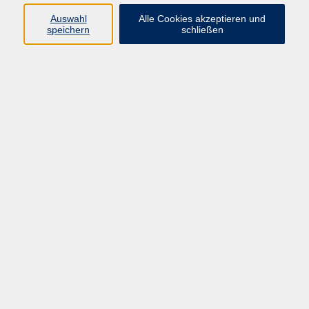
Kurse in Bad Brückenau
Auswahl
Alle Cookies akzeptieren und
Kurse in Bad Kissingen
speichern
schließen
Kurse in Burkardroth
Kurse in Euerdorf
Kurse in Hammelburg
Kurse in Nüdlingen
Kurse in Oberthulba
Kurse in Oerlenbach
Widerrufsrecht
Impressum
AGB
Barrierefreiheit
Datenschutz
Widerruf