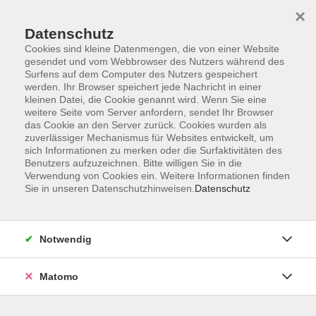
×
Datenschutz
Cookies sind kleine Datenmengen, die von einer Website
gesendet und vom Webbrowser des Nutzers während des
Surfens auf dem Computer des Nutzers gespeichert
Skip to main content
werden. Ihr Browser speichert jede Nachricht in einer
kleinen Datei, die Cookie genannt wird. Wenn Sie eine
Kursübersicht
weitere Seite vom Server anfordern, sendet Ihr Browser
das Cookie an den Server zurück. Cookies wurden als
zuverlässiger Mechanismus für Websites entwickelt, um
sich Informationen zu merken oder die Surfaktivitäten des
Der Kurs konnte nicht gefunden werden.
Benutzers aufzuzeichnen. Bitte willigen Sie in die
Verwendung von Cookies ein. Weitere Informationen finden
Sie in unseren Datenschutzhinweisen.
Datenschutz
Unser Kursangebot nach
Veranstaltungsorten sortiert
Notwendig
Hier finden Sie das Angebot der jeweiligen
Außenstellen und Zentralen
Matomo
Kurse in Bad Bocklet