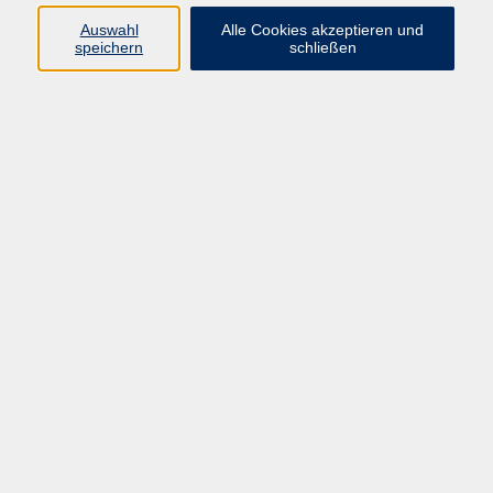
Kurse in Bad Brückenau
Auswahl
Alle Cookies akzeptieren und
Kurse in Bad Kissingen
speichern
schließen
Kurse in Burkardroth
Kurse in Euerdorf
Kurse in Hammelburg
Kurse in Nüdlingen
Kurse in Oberthulba
Kurse in Oerlenbach
Widerrufsrecht
Impressum
AGB
Barrierefreiheit
Datenschutz
Widerruf