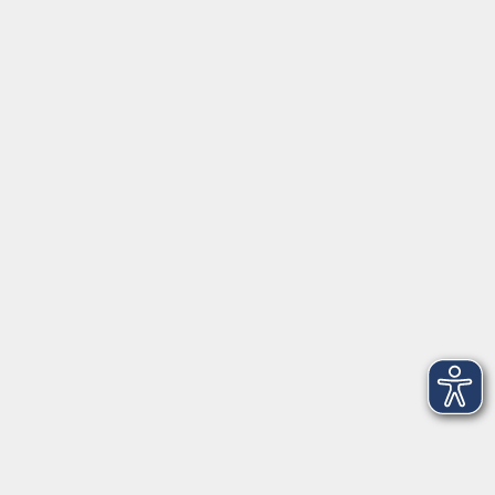
Montag/Dienstag: 14:00-16:00 Uhr
Mittwoch - Freitag: 10:00-12:00 Uhr
Rathausplatz 1
97688 Bad Kissingen
BadKissingen@vhs-kisshab.de
T 0971 807-4211
Kontakt über das Online-Formular
Anmeldung für Integrationskurse
Montag und Mittwoch: 14:30-16:00 Uhr
integration@vhs-kisshab.de
T 0971 807-4214