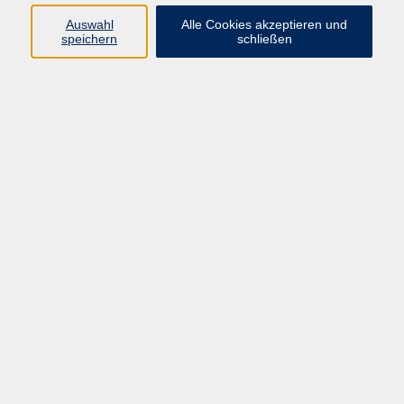
Kurse in Bad Brückenau
Auswahl
Alle Cookies akzeptieren und
Kurse in Bad Kissingen
speichern
schließen
Kurse in Burkardroth
Kurse in Euerdorf
Kurse in Hammelburg
Kurse in Nüdlingen
Kurse in Oberthulba
Kurse in Oerlenbach
Widerrufsrecht
Impressum
AGB
Barrierefreiheit
Datenschutz
Widerruf