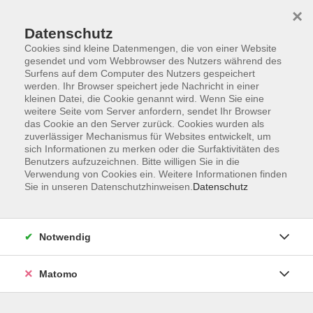
×
Datenschutz
Cookies sind kleine Datenmengen, die von einer Website
gesendet und vom Webbrowser des Nutzers während des
Surfens auf dem Computer des Nutzers gespeichert
Skip to main content
werden. Ihr Browser speichert jede Nachricht in einer
kleinen Datei, die Cookie genannt wird. Wenn Sie eine
Kursübersicht
weitere Seite vom Server anfordern, sendet Ihr Browser
das Cookie an den Server zurück. Cookies wurden als
zuverlässiger Mechanismus für Websites entwickelt, um
sich Informationen zu merken oder die Surfaktivitäten des
Der Kurs konnte nicht gefunden werden.
Benutzers aufzuzeichnen. Bitte willigen Sie in die
Verwendung von Cookies ein. Weitere Informationen finden
Sie in unseren Datenschutzhinweisen.
Datenschutz
Unser Kursangebot nach
Veranstaltungsorten sortiert
Notwendig
Hier finden Sie das Angebot der jeweiligen
Außenstellen und Zentralen
Matomo
Kurse in Bad Bocklet