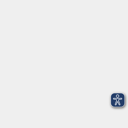
Montag/Dienstag: 14:00-16:00 Uhr
Mittwoch - Freitag: 10:00-12:00 Uhr
Rathausplatz 1
97688 Bad Kissingen
BadKissingen@vhs-kisshab.de
T 0971 807-4211
Kontakt über das Online-Formular
Anmeldung für Integrationskurse
Montag und Mittwoch: 14:30-16:00 Uhr
integration@vhs-kisshab.de
T 0971 807-4214