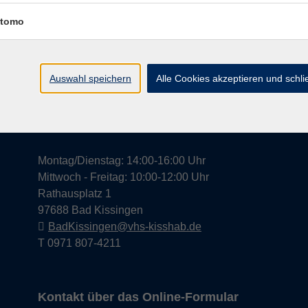
tomo
Widerrufsrecht
Impress
Auswahl speichern
Alle Cookies akzeptieren und schl
Hier finden Sie uns in Bad Kissingen
Montag/Dienstag: 14:00-16:00 Uhr
Mittwoch - Freitag: 10:00-12:00 Uhr
Rathausplatz 1
97688 Bad Kissingen
BadKissingen@vhs-kisshab.de
T 0971 807-4211
Kontakt über das Online-Formular