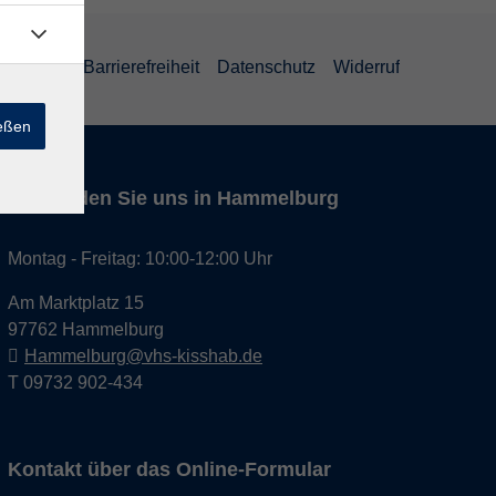
um
AGB
Barrierefreiheit
Datenschutz
Widerruf
ießen
Hier finden Sie uns in Hammelburg
Montag - Freitag: 10:00-12:00 Uhr
Am Marktplatz 15
97762 Hammelburg
Hammelburg@vhs-kisshab.de
T 09732 902-434
Kontakt über das Online-Formular