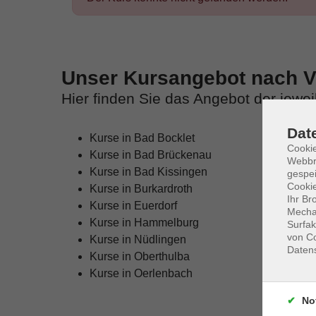
Unser Kursangebot nach Ve
Hier finden Sie das Angebot der jewe
Dat
Kurse in Bad Bocklet
Cookie
Kurse in Bad Brückenau
Webbr
Kurse in Bad Kissingen
gespei
Cookie
Kurse in Burkardroth
Ihr Br
Kurse in Euerdorf
Mechan
Kurse in Hammelburg
Surfak
von Co
Kurse in Nüdlingen
Daten
Kurse in Oberthulba
Kurse in Oerlenbach
No