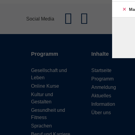
Ma
Social Media
Programm
Inhalte
Gesellschaft und
Startseite
Leben
Programm
Online Kurse
Anmeldung
Kultur und
Aktuelles
Gestalten
Information
Gesundheit und
Über uns
Fitness
Sprachen
Beruf und Karriere