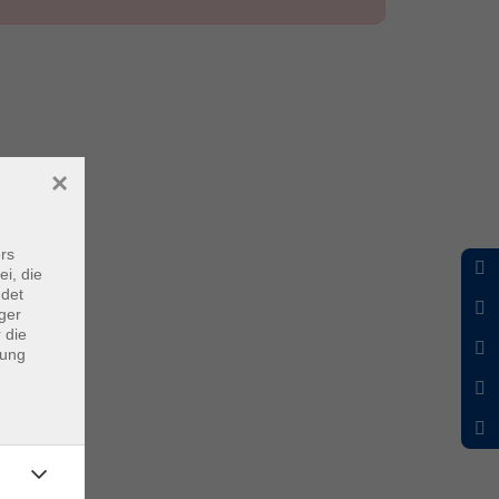
×
rs
ei, die
ndet
ger
 die
dung