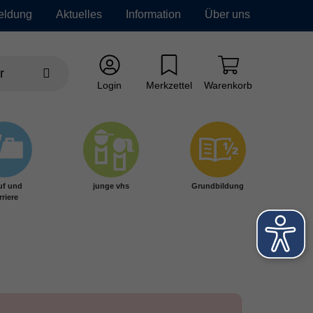
eldung
Aktuelles
Information
Über uns
Login
Merkzettel
Warenkorb
uf und
junge vhs
Grundbildung
rriere