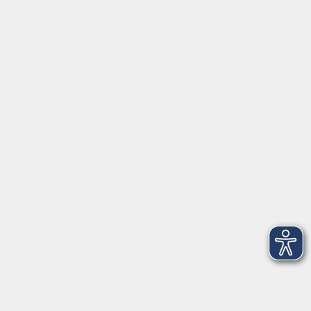
Montag/Dienstag: 14:00-16:00 Uhr
Mittwoch - Freitag: 10:00-12:00 Uhr
Rathausplatz 1
97688 Bad Kissingen
BadKissingen@vhs-kisshab.de
T 0971 807-4211
Kontakt über das Online-Formular
Anmeldung für Integrationskurse
Montag und Mittwoch: 14:30-16:00 Uhr
integration@vhs-kisshab.de
T 0971 807-4214