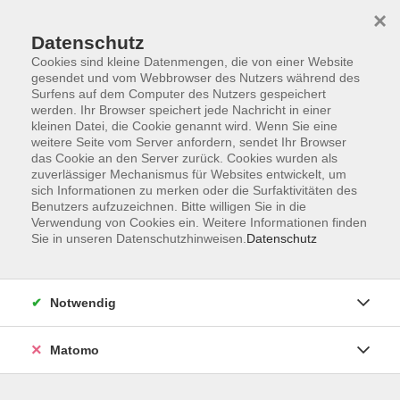
×
Datenschutz
Cookies sind kleine Datenmengen, die von einer Website
gesendet und vom Webbrowser des Nutzers während des
Surfens auf dem Computer des Nutzers gespeichert
Skip to main content
werden. Ihr Browser speichert jede Nachricht in einer
kleinen Datei, die Cookie genannt wird. Wenn Sie eine
Kursübersicht
weitere Seite vom Server anfordern, sendet Ihr Browser
das Cookie an den Server zurück. Cookies wurden als
zuverlässiger Mechanismus für Websites entwickelt, um
sich Informationen zu merken oder die Surfaktivitäten des
Der Kurs konnte nicht gefunden werden.
Benutzers aufzuzeichnen. Bitte willigen Sie in die
Verwendung von Cookies ein. Weitere Informationen finden
Sie in unseren Datenschutzhinweisen.
Datenschutz
Unser Kursangebot nach
Veranstaltungsorten sortiert
Notwendig
Hier finden Sie das Angebot der jeweiligen
Außenstellen und Zentralen
Matomo
Kurse in Bad Bocklet