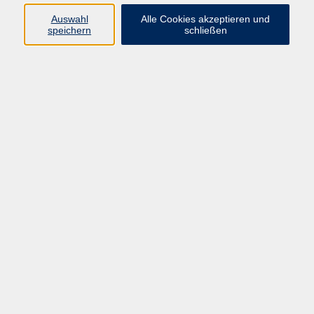
Kurse in Bad Brückenau
Auswahl
Alle Cookies akzeptieren und
Kurse in Bad Kissingen
speichern
schließen
Kurse in Burkardroth
Kurse in Euerdorf
Kurse in Hammelburg
Kurse in Nüdlingen
Kurse in Oberthulba
Kurse in Oerlenbach
Widerrufsrecht
Impressum
AGB
Barrierefreiheit
Datenschutz
Widerruf