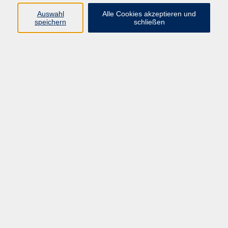
Kurse in Bad Brückenau
Auswahl
Alle Cookies akzeptieren und
Kurse in Bad Kissingen
speichern
schließen
Kurse in Burkardroth
Kurse in Euerdorf
Kurse in Hammelburg
Kurse in Nüdlingen
Kurse in Oberthulba
Kurse in Oerlenbach
Widerrufsrecht
Impressum
AGB
Barrierefreiheit
Datenschutz
Widerruf