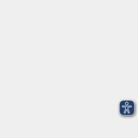
Montag/Dienstag: 14:00-16:00 Uhr
Mittwoch - Freitag: 10:00-12:00 Uhr
Rathausplatz 1
97688 Bad Kissingen
BadKissingen@vhs-kisshab.de
T 0971 807-4211
Kontakt über das Online-Formular
Anmeldung für Integrationskurse
Montag und Mittwoch: 14:30-16:00 Uhr
integration@vhs-kisshab.de
T 0971 807-4214