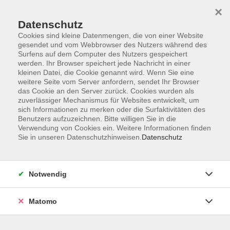
×
Datenschutz
Cookies sind kleine Datenmengen, die von einer Website
gesendet und vom Webbrowser des Nutzers während des
Surfens auf dem Computer des Nutzers gespeichert
Skip to main content
werden. Ihr Browser speichert jede Nachricht in einer
kleinen Datei, die Cookie genannt wird. Wenn Sie eine
Kursübersicht
weitere Seite vom Server anfordern, sendet Ihr Browser
das Cookie an den Server zurück. Cookies wurden als
zuverlässiger Mechanismus für Websites entwickelt, um
sich Informationen zu merken oder die Surfaktivitäten des
Der Kurs konnte nicht gefunden werden.
Benutzers aufzuzeichnen. Bitte willigen Sie in die
Verwendung von Cookies ein. Weitere Informationen finden
Sie in unseren Datenschutzhinweisen.
Datenschutz
Unser Kursangebot nach
Veranstaltungsorten sortiert
Notwendig
Hier finden Sie das Angebot der jeweiligen
Außenstellen und Zentralen
Matomo
Kurse in Bad Bocklet