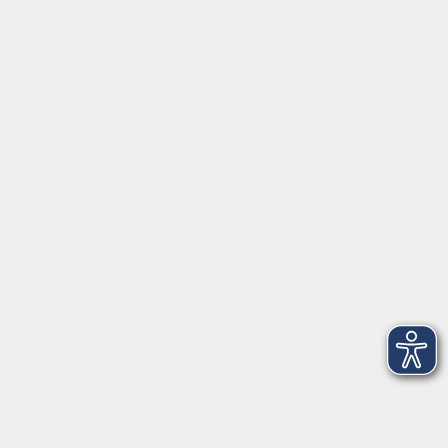
Montag/Dienstag: 14:00-16:00 Uhr
Mittwoch - Freitag: 10:00-12:00 Uhr
Rathausplatz 1
97688 Bad Kissingen
BadKissingen@vhs-kisshab.de
T 0971 807-4211
Kontakt über das Online-Formular
Anmeldung für Integrationskurse
Montag und Mittwoch: 14:30-16:00 Uhr
integration@vhs-kisshab.de
T 0971 807-4214