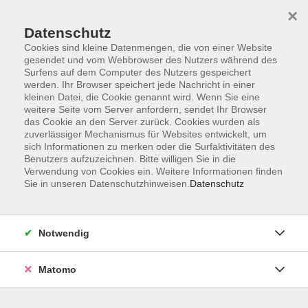
×
Datenschutz
Cookies sind kleine Datenmengen, die von einer Website
gesendet und vom Webbrowser des Nutzers während des
Surfens auf dem Computer des Nutzers gespeichert
Skip to main content
werden. Ihr Browser speichert jede Nachricht in einer
kleinen Datei, die Cookie genannt wird. Wenn Sie eine
Kursübersicht
weitere Seite vom Server anfordern, sendet Ihr Browser
das Cookie an den Server zurück. Cookies wurden als
zuverlässiger Mechanismus für Websites entwickelt, um
sich Informationen zu merken oder die Surfaktivitäten des
Der Kurs konnte nicht gefunden werden.
Benutzers aufzuzeichnen. Bitte willigen Sie in die
Verwendung von Cookies ein. Weitere Informationen finden
Sie in unseren Datenschutzhinweisen.
Datenschutz
Unser Kursangebot nach
Veranstaltungsorten sortiert
Notwendig
Hier finden Sie das Angebot der jeweiligen
Außenstellen und Zentralen
Matomo
Kurse in Bad Bocklet