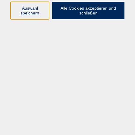
Kurse in Bad Brückenau
Auswahl
Alle Cookies akzeptieren und
Kurse in Bad Kissingen
speichern
schließen
Kurse in Burkardroth
Kurse in Euerdorf
Kurse in Hammelburg
Kurse in Nüdlingen
Kurse in Oberthulba
Kurse in Oerlenbach
Widerrufsrecht
Impressum
AGB
Barrierefreiheit
Datenschutz
Widerruf