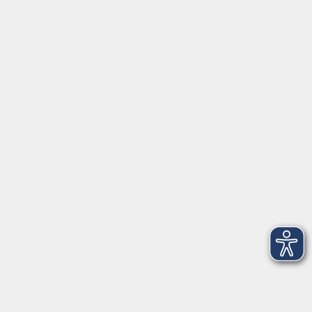
Montag/Dienstag: 14:00-16:00 Uhr
Mittwoch - Freitag: 10:00-12:00 Uhr
Rathausplatz 1
97688 Bad Kissingen
BadKissingen@vhs-kisshab.de
T 0971 807-4211
Kontakt über das Online-Formular
Anmeldung für Integrationskurse
Montag und Mittwoch: 14:30-16:00 Uhr
integration@vhs-kisshab.de
T 0971 807-4214