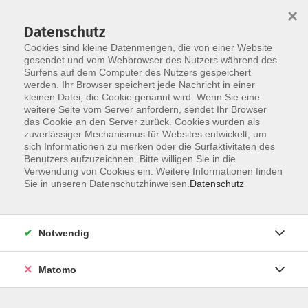
×
Datenschutz
Cookies sind kleine Datenmengen, die von einer Website
gesendet und vom Webbrowser des Nutzers während des
Surfens auf dem Computer des Nutzers gespeichert
Skip to main content
werden. Ihr Browser speichert jede Nachricht in einer
kleinen Datei, die Cookie genannt wird. Wenn Sie eine
Kursübersicht
weitere Seite vom Server anfordern, sendet Ihr Browser
das Cookie an den Server zurück. Cookies wurden als
zuverlässiger Mechanismus für Websites entwickelt, um
sich Informationen zu merken oder die Surfaktivitäten des
Der Kurs konnte nicht gefunden werden.
Benutzers aufzuzeichnen. Bitte willigen Sie in die
Verwendung von Cookies ein. Weitere Informationen finden
Sie in unseren Datenschutzhinweisen.
Datenschutz
Unser Kursangebot nach
Veranstaltungsorten sortiert
Notwendig
Hier finden Sie das Angebot der jeweiligen
Außenstellen und Zentralen
Matomo
Kurse in Bad Bocklet