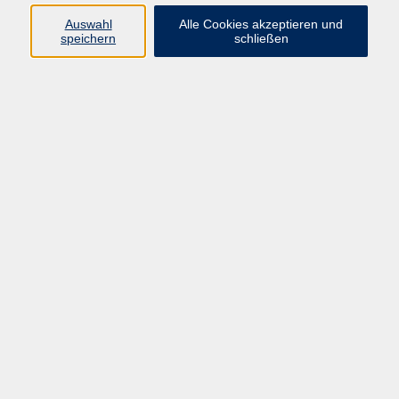
Kurse in Bad Brückenau
Auswahl
Alle Cookies akzeptieren und
Kurse in Bad Kissingen
speichern
schließen
Kurse in Burkardroth
Kurse in Euerdorf
Kurse in Hammelburg
Kurse in Nüdlingen
Kurse in Oberthulba
Kurse in Oerlenbach
Widerrufsrecht
Impressum
AGB
Barrierefreiheit
Datenschutz
Widerruf