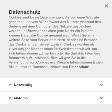
×
Datenschutz
Cookies sind kleine Datenmengen, die von einer Website
gesendet und vom Webbrowser des Nutzers während des
Surfens auf dem Computer des Nutzers gespeichert
Skip to main content
werden. Ihr Browser speichert jede Nachricht in einer
kleinen Datei, die Cookie genannt wird. Wenn Sie eine
Kursübersicht
weitere Seite vom Server anfordern, sendet Ihr Browser
das Cookie an den Server zurück. Cookies wurden als
zuverlässiger Mechanismus für Websites entwickelt, um
sich Informationen zu merken oder die Surfaktivitäten des
Der Kurs konnte nicht gefunden werden.
Benutzers aufzuzeichnen. Bitte willigen Sie in die
Verwendung von Cookies ein. Weitere Informationen finden
Sie in unseren Datenschutzhinweisen.
Datenschutz
Unser Kursangebot nach
Veranstaltungsorten sortiert
Notwendig
Hier finden Sie das Angebot der jeweiligen
Außenstellen und Zentralen
Matomo
Kurse in Bad Bocklet