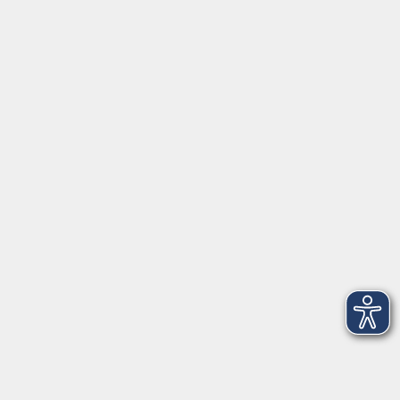
Montag/Dienstag: 14:00-16:00 Uhr
Mittwoch - Freitag: 10:00-12:00 Uhr
Rathausplatz 1
97688 Bad Kissingen
BadKissingen@vhs-kisshab.de
T 0971 807-4211
Kontakt über das Online-Formular
Anmeldung für Integrationskurse
Montag und Mittwoch: 14:30-16:00 Uhr
integration@vhs-kisshab.de
T 0971 807-4214