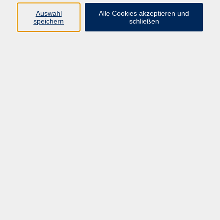
Kurse in Bad Brückenau
Auswahl
Alle Cookies akzeptieren und
Kurse in Bad Kissingen
speichern
schließen
Kurse in Burkardroth
Kurse in Euerdorf
Kurse in Hammelburg
Kurse in Nüdlingen
Kurse in Oberthulba
Kurse in Oerlenbach
Widerrufsrecht
Impressum
AGB
Barrierefreiheit
Datenschutz
Widerruf