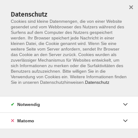
×
Datenschutz
Cookies sind kleine Datenmengen, die von einer Website
gesendet und vom Webbrowser des Nutzers während des
Surfens auf dem Computer des Nutzers gespeichert
Skip to main content
werden. Ihr Browser speichert jede Nachricht in einer
kleinen Datei, die Cookie genannt wird. Wenn Sie eine
Kursübersicht
weitere Seite vom Server anfordern, sendet Ihr Browser
das Cookie an den Server zurück. Cookies wurden als
zuverlässiger Mechanismus für Websites entwickelt, um
sich Informationen zu merken oder die Surfaktivitäten des
Der Kurs konnte nicht gefunden werden.
Benutzers aufzuzeichnen. Bitte willigen Sie in die
Verwendung von Cookies ein. Weitere Informationen finden
Sie in unseren Datenschutzhinweisen.
Datenschutz
Unser Kursangebot nach
Veranstaltungsorten sortiert
Notwendig
Hier finden Sie das Angebot der jeweiligen
Außenstellen und Zentralen
Matomo
Kurse in Bad Bocklet