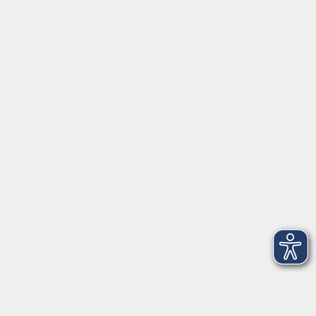
Montag/Dienstag: 14:00-16:00 Uhr
Mittwoch - Freitag: 10:00-12:00 Uhr
Rathausplatz 1
97688 Bad Kissingen
BadKissingen@vhs-kisshab.de
T 0971 807-4211
Kontakt über das Online-Formular
Anmeldung für Integrationskurse
Montag und Mittwoch: 14:30-16:00 Uhr
integration@vhs-kisshab.de
T 0971 807-4214