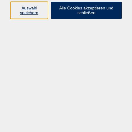
Kurse in Bad Brückenau
Auswahl
Alle Cookies akzeptieren und
Kurse in Bad Kissingen
speichern
schließen
Kurse in Burkardroth
Kurse in Euerdorf
Kurse in Hammelburg
Kurse in Nüdlingen
Kurse in Oberthulba
Kurse in Oerlenbach
Widerrufsrecht
Impressum
AGB
Barrierefreiheit
Datenschutz
Widerruf