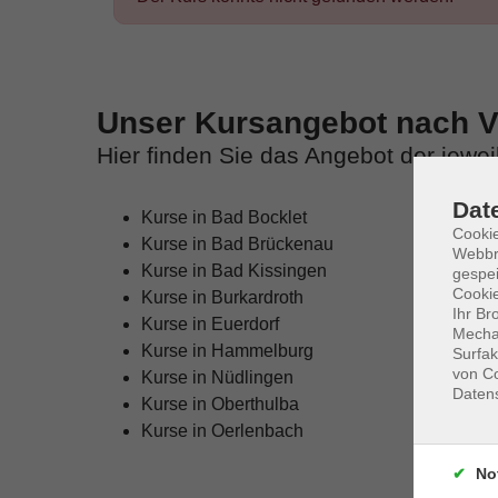
Unser Kursangebot nach Ve
Hier finden Sie das Angebot der jewe
Dat
Kurse in Bad Bocklet
Cookie
Kurse in Bad Brückenau
Webbr
Kurse in Bad Kissingen
gespei
Cookie
Kurse in Burkardroth
Ihr Br
Kurse in Euerdorf
Mechan
Kurse in Hammelburg
Surfak
von Co
Kurse in Nüdlingen
Daten
Kurse in Oberthulba
Kurse in Oerlenbach
No