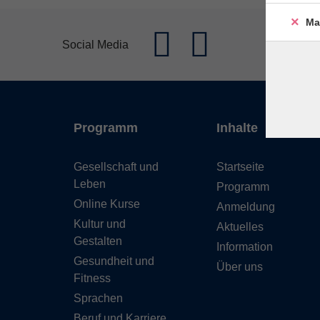
Ma
Social Media
Programm
Inhalte
Gesellschaft und
Startseite
Leben
Programm
Online Kurse
Anmeldung
Kultur und
Aktuelles
Gestalten
Information
Gesundheit und
Über uns
Fitness
Sprachen
Beruf und Karriere