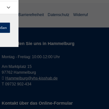
um
AGB
Barrierefreiheit
Datenschutz
Widerruf
ießen
Hier finden Sie uns in Hammelburg
Montag - Freitag: 10:00-12:00 Uhr
Am Marktplatz 15
97762 Hammelburg
Hammelburg@vhs-kisshab.de
T 09732 902-434
Kontakt über das Online-Formular