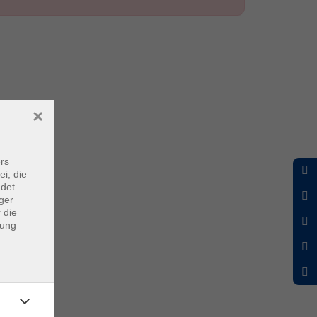
×
rs
ei, die
ndet
ger
 die
dung