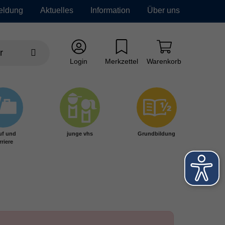
eldung
Aktuelles
Information
Über uns
Login
Merkzettel
Warenkorb
uf und
junge vhs
Grundbildung
rriere