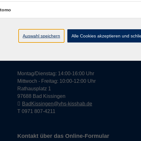
tomo
Widerrufsrecht
Impress
Auswahl speichern
Alle Cookies akzeptieren und schl
Hier finden Sie uns in Bad Kissingen
Montag/Dienstag: 14:00-16:00 Uhr
Mittwoch - Freitag: 10:00-12:00 Uhr
Rathausplatz 1
97688 Bad Kissingen
BadKissingen@vhs-kisshab.de
T 0971 807-4211
Kontakt über das Online-Formular