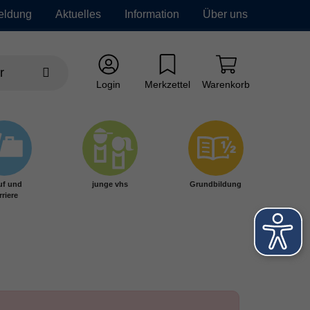
eldung
Aktuelles
Information
Über uns
Login
Merkzettel
Warenkorb
uf und
junge vhs
Grundbildung
rriere