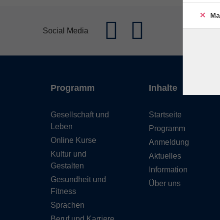
Ma
Social Media
Programm
Inhalte
Gesellschaft und
Startseite
Leben
Programm
Online Kurse
Anmeldung
Kultur und
Aktuelles
Gestalten
Information
Gesundheit und
Über uns
Fitness
Sprachen
Beruf und Karriere