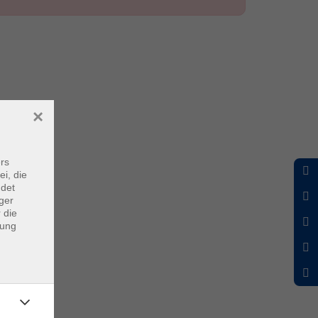
×
rs
ei, die
ndet
ger
 die
dung