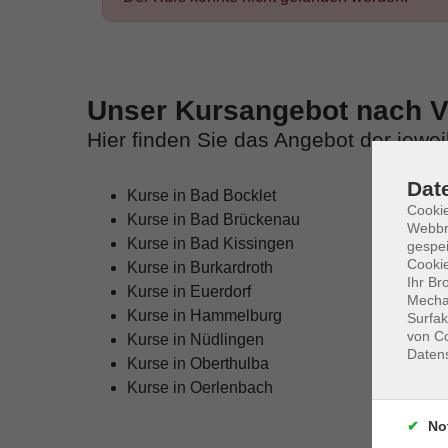
Unser Kursangebot nach Ve
Hier finden Sie das Angebot der jewe
Dat
Kurse in Bad Bocklet
Cookie
Kurse in Bad Brückenau
Webbr
Kurse in Bad Kissingen
gespei
Cookie
Kurse in Burkardroth
Ihr Br
Kurse in Euerdorf
Mechan
Kurse in Hammelburg
Surfak
von Co
Kurse in Nüdlingen
Daten
Kurse in Oberthulba
Kurse in Oerlenbach
No