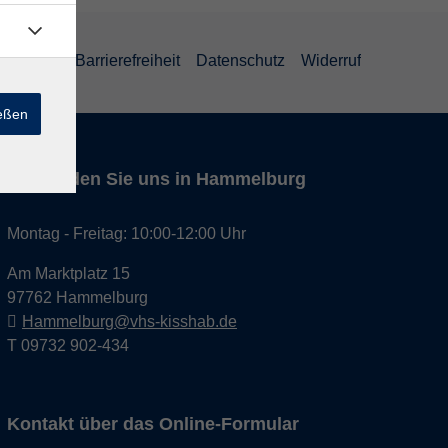
um
AGB
Barrierefreiheit
Datenschutz
Widerruf
ießen
Hier finden Sie uns in Hammelburg
Montag - Freitag: 10:00-12:00 Uhr
Am Marktplatz 15
97762 Hammelburg
Hammelburg@vhs-kisshab.de
T 09732 902-434
Kontakt über das Online-Formular