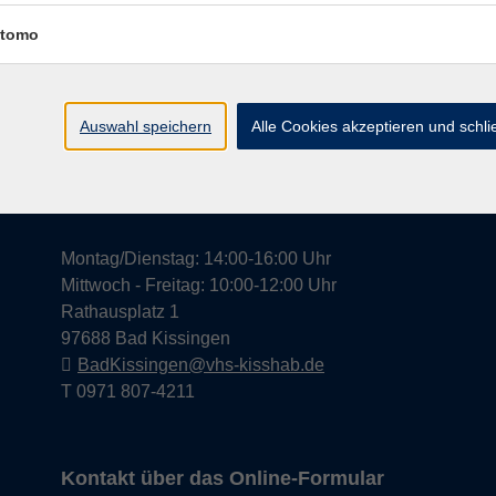
tomo
Widerrufsrecht
Impress
Auswahl speichern
Alle Cookies akzeptieren und schl
Hier finden Sie uns in Bad Kissingen
Montag/Dienstag: 14:00-16:00 Uhr
Mittwoch - Freitag: 10:00-12:00 Uhr
Rathausplatz 1
97688 Bad Kissingen
BadKissingen@vhs-kisshab.de
T 0971 807-4211
Kontakt über das Online-Formular