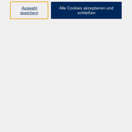
Kurse in Bad Brückenau
Auswahl
Alle Cookies akzeptieren und
Kurse in Bad Kissingen
speichern
schließen
Kurse in Burkardroth
Kurse in Euerdorf
Kurse in Hammelburg
Kurse in Nüdlingen
Kurse in Oberthulba
Kurse in Oerlenbach
Widerrufsrecht
Impressum
AGB
Barrierefreiheit
Datenschutz
Widerruf