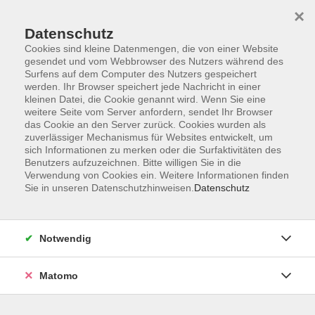
×
Datenschutz
Cookies sind kleine Datenmengen, die von einer Website
gesendet und vom Webbrowser des Nutzers während des
Surfens auf dem Computer des Nutzers gespeichert
Skip to main content
werden. Ihr Browser speichert jede Nachricht in einer
kleinen Datei, die Cookie genannt wird. Wenn Sie eine
Kursübersicht
weitere Seite vom Server anfordern, sendet Ihr Browser
das Cookie an den Server zurück. Cookies wurden als
zuverlässiger Mechanismus für Websites entwickelt, um
sich Informationen zu merken oder die Surfaktivitäten des
Der Kurs konnte nicht gefunden werden.
Benutzers aufzuzeichnen. Bitte willigen Sie in die
Verwendung von Cookies ein. Weitere Informationen finden
Sie in unseren Datenschutzhinweisen.
Datenschutz
Unser Kursangebot nach
Veranstaltungsorten sortiert
Notwendig
Hier finden Sie das Angebot der jeweiligen
Außenstellen und Zentralen
Matomo
Kurse in Bad Bocklet