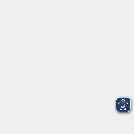
Montag/Dienstag: 14:00-16:00 Uhr
Mittwoch - Freitag: 10:00-12:00 Uhr
Rathausplatz 1
97688 Bad Kissingen
BadKissingen@vhs-kisshab.de
T 0971 807-4211
Kontakt über das Online-Formular
Anmeldung für Integrationskurse
Montag und Mittwoch: 14:30-16:00 Uhr
integration@vhs-kisshab.de
T 0971 807-4214