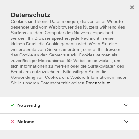
×
Datenschutz
Cookies sind kleine Datenmengen, die von einer Website
gesendet und vom Webbrowser des Nutzers während des
Surfens auf dem Computer des Nutzers gespeichert
Skip to main content
werden. Ihr Browser speichert jede Nachricht in einer
kleinen Datei, die Cookie genannt wird. Wenn Sie eine
Kursübersicht
weitere Seite vom Server anfordern, sendet Ihr Browser
das Cookie an den Server zurück. Cookies wurden als
zuverlässiger Mechanismus für Websites entwickelt, um
sich Informationen zu merken oder die Surfaktivitäten des
Der Kurs konnte nicht gefunden werden.
Benutzers aufzuzeichnen. Bitte willigen Sie in die
Verwendung von Cookies ein. Weitere Informationen finden
Sie in unseren Datenschutzhinweisen.
Datenschutz
Unser Kursangebot nach
Veranstaltungsorten sortiert
Notwendig
Hier finden Sie das Angebot der jeweiligen
Außenstellen und Zentralen
Matomo
Kurse in Bad Bocklet