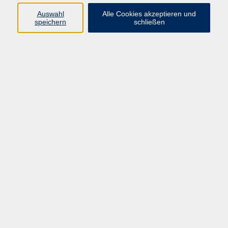
Kurse in Bad Brückenau
Auswahl
Alle Cookies akzeptieren und
Kurse in Bad Kissingen
speichern
schließen
Kurse in Burkardroth
Kurse in Euerdorf
Kurse in Hammelburg
Kurse in Nüdlingen
Kurse in Oberthulba
Kurse in Oerlenbach
Widerrufsrecht
Impressum
AGB
Barrierefreiheit
Datenschutz
Widerruf