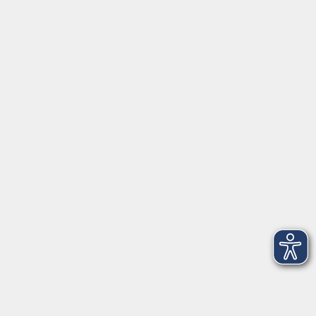
Montag/Dienstag: 14:00-16:00 Uhr
Mittwoch - Freitag: 10:00-12:00 Uhr
Rathausplatz 1
97688 Bad Kissingen
BadKissingen@vhs-kisshab.de
T 0971 807-4211
Kontakt über das Online-Formular
Anmeldung für Integrationskurse
Montag und Mittwoch: 14:30-16:00 Uhr
integration@vhs-kisshab.de
T 0971 807-4214