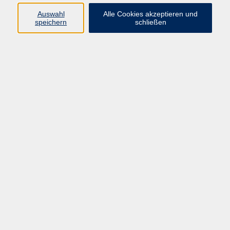
Kurse in Bad Brückenau
Auswahl
Alle Cookies akzeptieren und
Kurse in Bad Kissingen
speichern
schließen
Kurse in Burkardroth
Kurse in Euerdorf
Kurse in Hammelburg
Kurse in Nüdlingen
Kurse in Oberthulba
Kurse in Oerlenbach
Widerrufsrecht
Impressum
AGB
Barrierefreiheit
Datenschutz
Widerruf