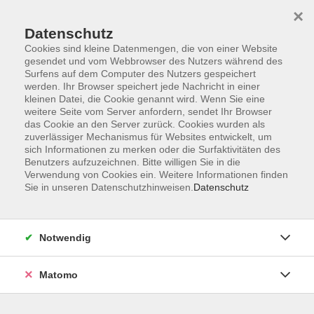
×
Datenschutz
Cookies sind kleine Datenmengen, die von einer Website
gesendet und vom Webbrowser des Nutzers während des
Surfens auf dem Computer des Nutzers gespeichert
Skip to main content
werden. Ihr Browser speichert jede Nachricht in einer
kleinen Datei, die Cookie genannt wird. Wenn Sie eine
Kursübersicht
weitere Seite vom Server anfordern, sendet Ihr Browser
das Cookie an den Server zurück. Cookies wurden als
zuverlässiger Mechanismus für Websites entwickelt, um
sich Informationen zu merken oder die Surfaktivitäten des
Der Kurs konnte nicht gefunden werden.
Benutzers aufzuzeichnen. Bitte willigen Sie in die
Verwendung von Cookies ein. Weitere Informationen finden
Sie in unseren Datenschutzhinweisen.
Datenschutz
Unser Kursangebot nach
Veranstaltungsorten sortiert
Notwendig
Hier finden Sie das Angebot der jeweiligen
Außenstellen und Zentralen
Matomo
Kurse in Bad Bocklet