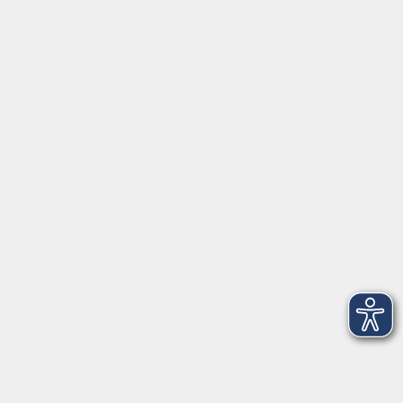
Montag/Dienstag: 14:00-16:00 Uhr
Mittwoch - Freitag: 10:00-12:00 Uhr
Rathausplatz 1
97688 Bad Kissingen
BadKissingen@vhs-kisshab.de
T 0971 807-4211
Kontakt über das Online-Formular
Anmeldung für Integrationskurse
Montag und Mittwoch: 14:30-16:00 Uhr
integration@vhs-kisshab.de
T 0971 807-4214