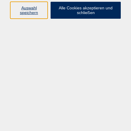
Kurse in Bad Brückenau
Auswahl
Alle Cookies akzeptieren und
Kurse in Bad Kissingen
speichern
schließen
Kurse in Burkardroth
Kurse in Euerdorf
Kurse in Hammelburg
Kurse in Nüdlingen
Kurse in Oberthulba
Kurse in Oerlenbach
Widerrufsrecht
Impressum
AGB
Barrierefreiheit
Datenschutz
Widerruf