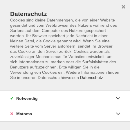
×
Datenschutz
Cookies sind kleine Datenmengen, die von einer Website
gesendet und vom Webbrowser des Nutzers während des
Surfens auf dem Computer des Nutzers gespeichert
Skip to main content
werden. Ihr Browser speichert jede Nachricht in einer
kleinen Datei, die Cookie genannt wird. Wenn Sie eine
Kursübersicht
weitere Seite vom Server anfordern, sendet Ihr Browser
das Cookie an den Server zurück. Cookies wurden als
zuverlässiger Mechanismus für Websites entwickelt, um
sich Informationen zu merken oder die Surfaktivitäten des
Der Kurs konnte nicht gefunden werden.
Benutzers aufzuzeichnen. Bitte willigen Sie in die
Verwendung von Cookies ein. Weitere Informationen finden
Sie in unseren Datenschutzhinweisen.
Datenschutz
Unser Kursangebot nach
Veranstaltungsorten sortiert
Notwendig
Hier finden Sie das Angebot der jeweiligen
Außenstellen und Zentralen
Matomo
Kurse in Bad Bocklet