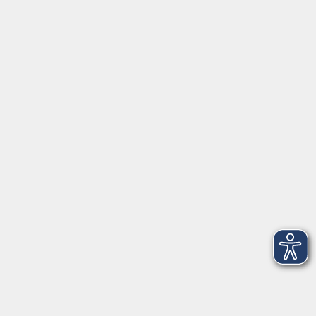
Montag/Dienstag: 14:00-16:00 Uhr
Mittwoch - Freitag: 10:00-12:00 Uhr
Rathausplatz 1
97688 Bad Kissingen
BadKissingen@vhs-kisshab.de
T 0971 807-4211
Kontakt über das Online-Formular
Anmeldung für Integrationskurse
Montag und Mittwoch: 14:30-16:00 Uhr
integration@vhs-kisshab.de
T 0971 807-4214