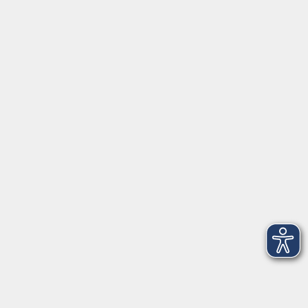
Montag/Dienstag: 14:00-16:00 Uhr
Mittwoch - Freitag: 10:00-12:00 Uhr
Rathausplatz 1
97688 Bad Kissingen
BadKissingen@vhs-kisshab.de
T 0971 807-4211
Kontakt über das Online-Formular
Anmeldung für Integrationskurse
Montag und Mittwoch: 14:30-16:00 Uhr
integration@vhs-kisshab.de
T 0971 807-4214