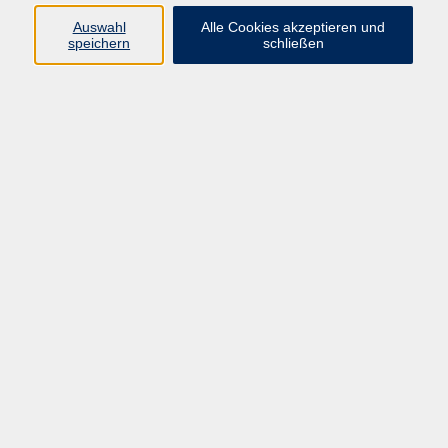
Kurse in Bad Brückenau
Auswahl
Alle Cookies akzeptieren und
Kurse in Bad Kissingen
speichern
schließen
Kurse in Burkardroth
Kurse in Euerdorf
Kurse in Hammelburg
Kurse in Nüdlingen
Kurse in Oberthulba
Kurse in Oerlenbach
Widerrufsrecht
Impressum
AGB
Barrierefreiheit
Datenschutz
Widerruf