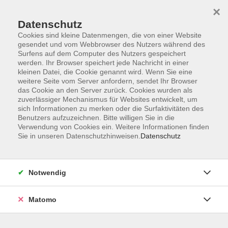
×
Datenschutz
Cookies sind kleine Datenmengen, die von einer Website
gesendet und vom Webbrowser des Nutzers während des
Surfens auf dem Computer des Nutzers gespeichert
Skip to main content
werden. Ihr Browser speichert jede Nachricht in einer
kleinen Datei, die Cookie genannt wird. Wenn Sie eine
Kursübersicht
weitere Seite vom Server anfordern, sendet Ihr Browser
das Cookie an den Server zurück. Cookies wurden als
zuverlässiger Mechanismus für Websites entwickelt, um
sich Informationen zu merken oder die Surfaktivitäten des
Der Kurs konnte nicht gefunden werden.
Benutzers aufzuzeichnen. Bitte willigen Sie in die
Verwendung von Cookies ein. Weitere Informationen finden
Sie in unseren Datenschutzhinweisen.
Datenschutz
Unser Kursangebot nach
Veranstaltungsorten sortiert
Notwendig
Hier finden Sie das Angebot der jeweiligen
Außenstellen und Zentralen
Matomo
Kurse in Bad Bocklet