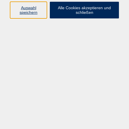
Kurse in Bad Brückenau
Auswahl
Alle Cookies akzeptieren und
Kurse in Bad Kissingen
speichern
schließen
Kurse in Burkardroth
Kurse in Euerdorf
Kurse in Hammelburg
Kurse in Nüdlingen
Kurse in Oberthulba
Kurse in Oerlenbach
Widerrufsrecht
Impressum
AGB
Barrierefreiheit
Datenschutz
Widerruf