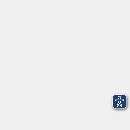
Montag/Dienstag: 14:00-16:00 Uhr
Mittwoch - Freitag: 10:00-12:00 Uhr
Rathausplatz 1
97688 Bad Kissingen
BadKissingen@vhs-kisshab.de
T 0971 807-4211
Kontakt über das Online-Formular
Anmeldung für Integrationskurse
Montag und Mittwoch: 14:30-16:00 Uhr
integration@vhs-kisshab.de
T 0971 807-4214