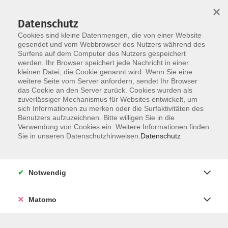
×
Datenschutz
Cookies sind kleine Datenmengen, die von einer Website
gesendet und vom Webbrowser des Nutzers während des
Surfens auf dem Computer des Nutzers gespeichert
Skip to main content
werden. Ihr Browser speichert jede Nachricht in einer
kleinen Datei, die Cookie genannt wird. Wenn Sie eine
Kursübersicht
weitere Seite vom Server anfordern, sendet Ihr Browser
das Cookie an den Server zurück. Cookies wurden als
zuverlässiger Mechanismus für Websites entwickelt, um
sich Informationen zu merken oder die Surfaktivitäten des
Der Kurs konnte nicht gefunden werden.
Benutzers aufzuzeichnen. Bitte willigen Sie in die
Verwendung von Cookies ein. Weitere Informationen finden
Sie in unseren Datenschutzhinweisen.
Datenschutz
Unser Kursangebot nach
Veranstaltungsorten sortiert
Notwendig
Hier finden Sie das Angebot der jeweiligen
Außenstellen und Zentralen
Matomo
Kurse in Bad Bocklet