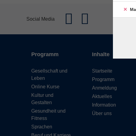
Ma
Social Media
Programm
Inhalte
Gesellschaft und
Startseite
Leben
Programm
Online Kurse
Anmeldung
Kultur und
Aktuelles
Gestalten
Information
Gesundheit und
Über uns
Fitness
Sprachen
Beruf und Karriere