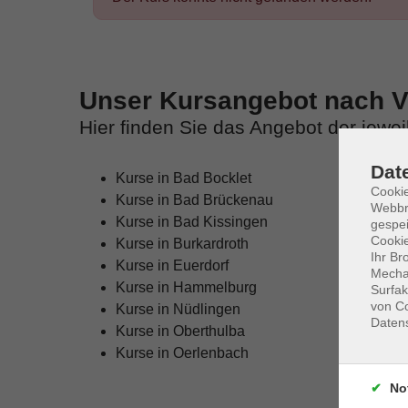
Unser Kursangebot nach Ve
Hier finden Sie das Angebot der jewe
Dat
Kurse in Bad Bocklet
Cookie
Kurse in Bad Brückenau
Webbr
Kurse in Bad Kissingen
gespei
Cookie
Kurse in Burkardroth
Ihr Br
Kurse in Euerdorf
Mechan
Kurse in Hammelburg
Surfak
von Co
Kurse in Nüdlingen
Daten
Kurse in Oberthulba
Kurse in Oerlenbach
No