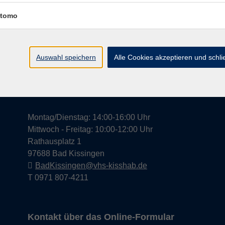
tomo
Widerrufsrecht
Impress
Auswahl speichern
Alle Cookies akzeptieren und schl
Hier finden Sie uns in Bad Kissingen
Montag/Dienstag: 14:00-16:00 Uhr
Mittwoch - Freitag: 10:00-12:00 Uhr
Rathausplatz 1
97688 Bad Kissingen
BadKissingen@vhs-kisshab.de
T 0971 807-4211
Kontakt über das Online-Formular