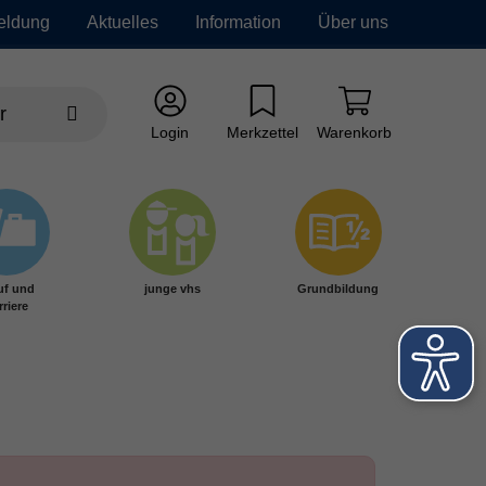
eldung
Aktuelles
Information
Über uns
Login
Merkzettel
Warenkorb
uf und
junge vhs
Grundbildung
rriere