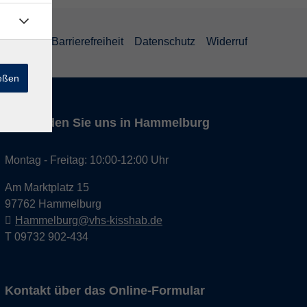
um
AGB
Barrierefreiheit
Datenschutz
Widerruf
ießen
Hier finden Sie uns in Hammelburg
Montag - Freitag: 10:00-12:00 Uhr
Am Marktplatz 15
97762 Hammelburg
Hammelburg@vhs-kisshab.de
T 09732 902-434
Kontakt über das Online-Formular