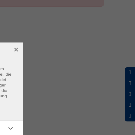
×
rs
ei, die
ndet
ger
 die
dung