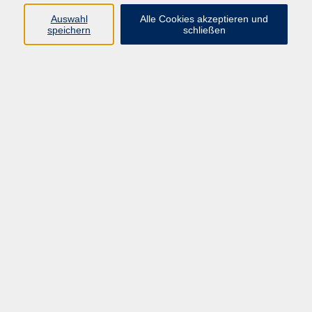
Kurse in Bad Brückenau
Auswahl
Alle Cookies akzeptieren und
Kurse in Bad Kissingen
speichern
schließen
Kurse in Burkardroth
Kurse in Euerdorf
Kurse in Hammelburg
Kurse in Nüdlingen
Kurse in Oberthulba
Kurse in Oerlenbach
Widerrufsrecht
Impressum
AGB
Barrierefreiheit
Datenschutz
Widerruf