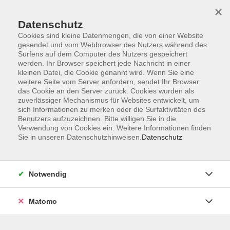
×
Datenschutz
Cookies sind kleine Datenmengen, die von einer Website
gesendet und vom Webbrowser des Nutzers während des
Surfens auf dem Computer des Nutzers gespeichert
Skip to main content
werden. Ihr Browser speichert jede Nachricht in einer
kleinen Datei, die Cookie genannt wird. Wenn Sie eine
Kursübersicht
weitere Seite vom Server anfordern, sendet Ihr Browser
das Cookie an den Server zurück. Cookies wurden als
zuverlässiger Mechanismus für Websites entwickelt, um
sich Informationen zu merken oder die Surfaktivitäten des
Der Kurs konnte nicht gefunden werden.
Benutzers aufzuzeichnen. Bitte willigen Sie in die
Verwendung von Cookies ein. Weitere Informationen finden
Sie in unseren Datenschutzhinweisen.
Datenschutz
Unser Kursangebot nach
Veranstaltungsorten sortiert
Notwendig
Hier finden Sie das Angebot der jeweiligen
Außenstellen und Zentralen
Matomo
Kurse in Bad Bocklet