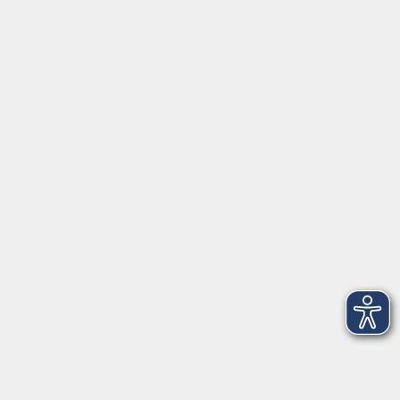
Montag/Dienstag: 14:00-16:00 Uhr
Mittwoch - Freitag: 10:00-12:00 Uhr
Rathausplatz 1
97688 Bad Kissingen
BadKissingen@vhs-kisshab.de
T 0971 807-4211
Kontakt über das Online-Formular
Anmeldung für Integrationskurse
Montag und Mittwoch: 14:30-16:00 Uhr
integration@vhs-kisshab.de
T 0971 807-4214