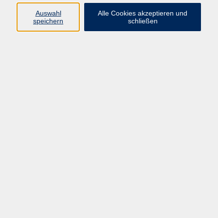
Kurse in Bad Brückenau
Auswahl
Alle Cookies akzeptieren und
Kurse in Bad Kissingen
speichern
schließen
Kurse in Burkardroth
Kurse in Euerdorf
Kurse in Hammelburg
Kurse in Nüdlingen
Kurse in Oberthulba
Kurse in Oerlenbach
Widerrufsrecht
Impressum
AGB
Barrierefreiheit
Datenschutz
Widerruf