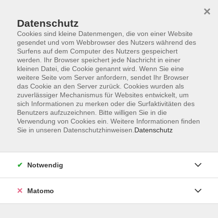
×
Datenschutz
Cookies sind kleine Datenmengen, die von einer Website
gesendet und vom Webbrowser des Nutzers während des
Surfens auf dem Computer des Nutzers gespeichert
Skip to main content
werden. Ihr Browser speichert jede Nachricht in einer
kleinen Datei, die Cookie genannt wird. Wenn Sie eine
Kursübersicht
weitere Seite vom Server anfordern, sendet Ihr Browser
das Cookie an den Server zurück. Cookies wurden als
zuverlässiger Mechanismus für Websites entwickelt, um
sich Informationen zu merken oder die Surfaktivitäten des
Der Kurs konnte nicht gefunden werden.
Benutzers aufzuzeichnen. Bitte willigen Sie in die
Verwendung von Cookies ein. Weitere Informationen finden
Sie in unseren Datenschutzhinweisen.
Datenschutz
Unser Kursangebot nach
Veranstaltungsorten sortiert
Notwendig
Hier finden Sie das Angebot der jeweiligen
Außenstellen und Zentralen
Matomo
Kurse in Bad Bocklet