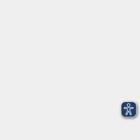
Montag/Dienstag: 14:00-16:00 Uhr
Mittwoch - Freitag: 10:00-12:00 Uhr
Rathausplatz 1
97688 Bad Kissingen
BadKissingen@vhs-kisshab.de
T 0971 807-4211
Kontakt über das Online-Formular
Anmeldung für Integrationskurse
Montag und Mittwoch: 14:30-16:00 Uhr
integration@vhs-kisshab.de
T 0971 807-4214