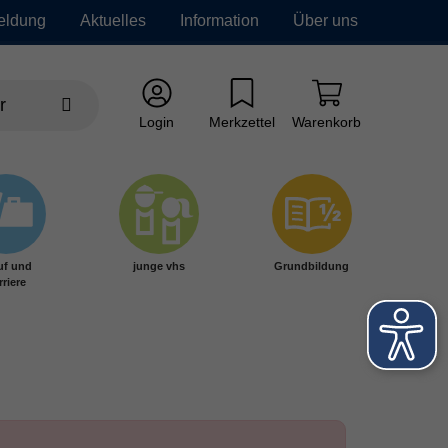
eldung
Aktuelles
Information
Über uns
Login
Merkzettel
Warenkorb
uf und
junge vhs
Grundbildung
rriere