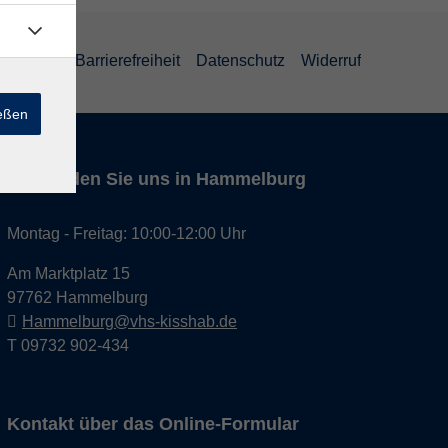
um
AGB
Barrierefreiheit
Datenschutz
Widerruf
ießen
Hier finden Sie uns in Hammelburg
Montag - Freitag: 10:00-12:00 Uhr
Am Marktplatz 15
97762 Hammelburg
Hammelburg@vhs-kisshab.de
T 09732 902-434
Kontakt über das Online-Formular