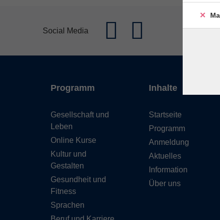
Ma
Social Media
Programm
Inhalte
Gesellschaft und
Startseite
Leben
Programm
Online Kurse
Anmeldung
Kultur und
Aktuelles
Gestalten
Information
Gesundheit und
Über uns
Fitness
Sprachen
Beruf und Karriere