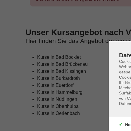
Unser Kursangebot nach Ve
Hier finden Sie das Angebot der jewe
Dat
Kurse in Bad Bocklet
Cookie
Kurse in Bad Brückenau
Webbr
Kurse in Bad Kissingen
gespei
Cookie
Kurse in Burkardroth
Ihr Br
Kurse in Euerdorf
Mechan
Kurse in Hammelburg
Surfak
von Co
Kurse in Nüdlingen
Daten
Kurse in Oberthulba
Kurse in Oerlenbach
No