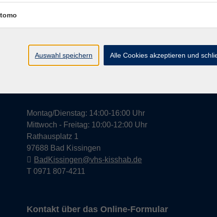
tomo
Widerrufsrecht
Impress
Auswahl speichern
Alle Cookies akzeptieren und schl
Hier finden Sie uns in Bad Kissingen
Montag/Dienstag: 14:00-16:00 Uhr
Mittwoch - Freitag: 10:00-12:00 Uhr
Rathausplatz 1
97688 Bad Kissingen
BadKissingen@vhs-kisshab.de
T 0971 807-4211
Kontakt über das Online-Formular