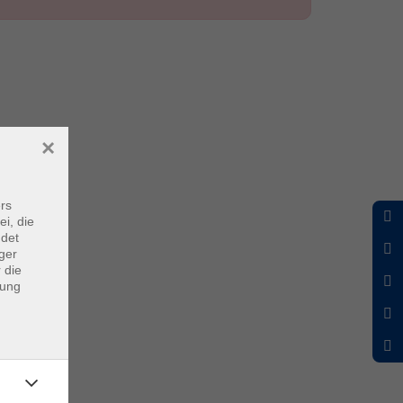
×
rs
ei, die
ndet
ger
 die
dung