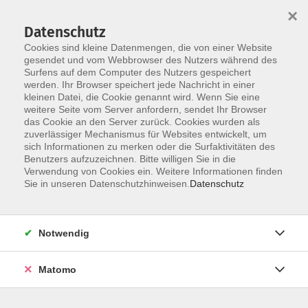
×
Datenschutz
Cookies sind kleine Datenmengen, die von einer Website
gesendet und vom Webbrowser des Nutzers während des
Surfens auf dem Computer des Nutzers gespeichert
Skip to main content
werden. Ihr Browser speichert jede Nachricht in einer
kleinen Datei, die Cookie genannt wird. Wenn Sie eine
Kursübersicht
weitere Seite vom Server anfordern, sendet Ihr Browser
das Cookie an den Server zurück. Cookies wurden als
zuverlässiger Mechanismus für Websites entwickelt, um
sich Informationen zu merken oder die Surfaktivitäten des
Der Kurs konnte nicht gefunden werden.
Benutzers aufzuzeichnen. Bitte willigen Sie in die
Verwendung von Cookies ein. Weitere Informationen finden
Sie in unseren Datenschutzhinweisen.
Datenschutz
Unser Kursangebot nach
Veranstaltungsorten sortiert
Notwendig
Hier finden Sie das Angebot der jeweiligen
Außenstellen und Zentralen
Matomo
Kurse in Bad Bocklet