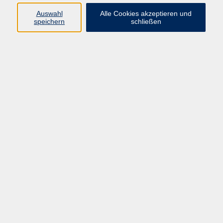
Kurse in Bad Brückenau
Auswahl
Alle Cookies akzeptieren und
Kurse in Bad Kissingen
speichern
schließen
Kurse in Burkardroth
Kurse in Euerdorf
Kurse in Hammelburg
Kurse in Nüdlingen
Kurse in Oberthulba
Kurse in Oerlenbach
Widerrufsrecht
Impressum
AGB
Barrierefreiheit
Datenschutz
Widerruf