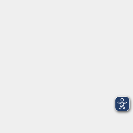
Montag/Dienstag: 14:00-16:00 Uhr
Mittwoch - Freitag: 10:00-12:00 Uhr
Rathausplatz 1
97688 Bad Kissingen
BadKissingen@vhs-kisshab.de
T 0971 807-4211
Kontakt über das Online-Formular
Anmeldung für Integrationskurse
Montag und Mittwoch: 14:30-16:00 Uhr
integration@vhs-kisshab.de
T 0971 807-4214