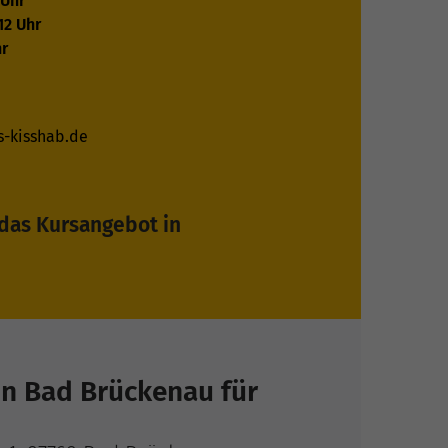
 Uhr
12 Uhr
hr
-kisshab.de
 das Kursangebot in
in Bad Brückenau für