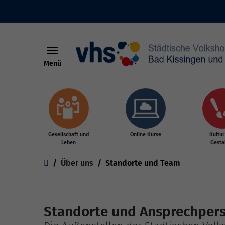
Menü
Skip to main content
Gesellschaft und
Online Kurse
Kultur
Leben
Gesta
You are here:
Über uns
Standorte und Team
Standorte und Ansprechpers