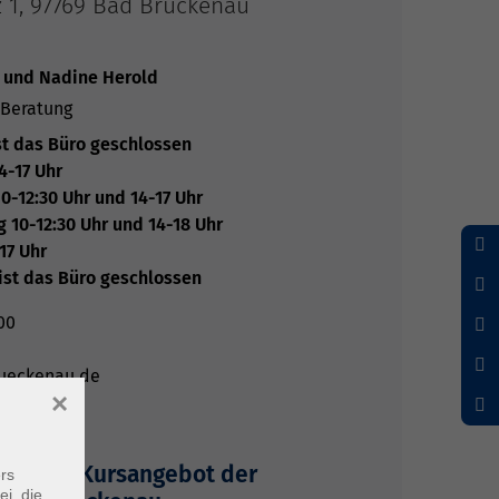
 1, 97769 Bad Brückenau
 und Nadine Herold
Beratung
st das Büro geschlossen
4-17 Uhr
0-12:30 Uhr und 14-17 Uhr
 10-12:30 Uhr und 14-18 Uhr
17 Uhr
ist das Büro geschlossen
00
ueckenau.de
×
 für das Kursangebot der
rs
ei, die