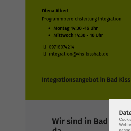
Olena Albert
Programmbereichsleitung Integration
Montag 14:30 -16 Uhr
Mittwoch 14:30 - 16 Uhr
09718074214
integration@vhs-kisshab.de
Integrationsangebot in Bad Kis
Dat
Wir sind in Bad Bockl
Cookie
Webbr
da
gespei