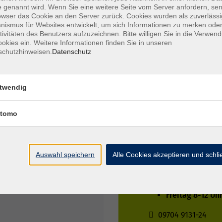
Außenstelle
 genannt wird. Wenn Sie eine weitere Seite vom Server anfordern, se
ocklet
owser das Cookie an den Server zurück. Cookies wurden als zuverlässi
ismus für Websites entwickelt, um sich Informationen zu merken oder
tivitäten des Benutzers aufzuzeichnen. Bitte willigen Sie in die Verwen
okies ein. Weitere Informationen finden Sie in unseren
schutzhinweisen.
Datenschutz
Wir sind in 
Hammelburger Str
twendig
tomo
Ingrid Loh und Silke
Anmeldung und Bera
Montag 8-12 Uh
Auswahl speichern
Alle Cookies akzeptieren und schl
Dienstag 8-12 U
Mittwoch 8-12 
Donnerstag 8-1
Freitag 8-12 Uh
09704 9131-24