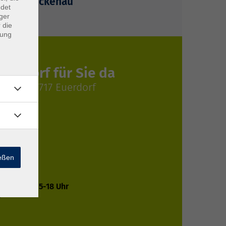
 Bad Brückenau
ndet
ger
 die
dung
Euerdorf für Sie da
. 14, 97717 Euerdorf
 Hack
tung
r
ießen
hr
Uhr
2 Uhr und 15-18 Uhr
r