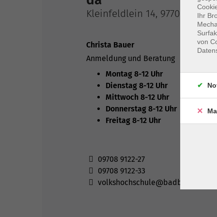
Cookie
Kleinfeldlein 14, 97708 Bad B
Ihr Br
Mechan
Surfak
von Co
Christa Bauer
Daten
Anmeldung und Beratung
Montag 8-12 Uhr
Dienstag 8-12 Uhr
No
Mittwoch 8-12 Uhr
Donnerstag 8-12 Uhr
Ma
Freitag 8-12 Uhr
09708 9122-27
09708 9122-33
volkshochschule@badbocklet.de