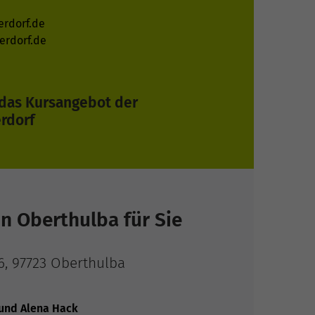
erdorf.de
erdorf.de
r das Kursangebot der
rdorf
in Oberthulba für Sie
6, 97723 Oberthulba
 und Alena Hack