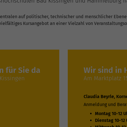
lkshochschulen Bad Kissingen und Hammelburg 
ntralen auf politischer, technischer und menschlicher Eben
ielfältiges Kursangebot an einer Vielzahl von Veranstaltungso
n für Sie da
Wir sind in
 Kissingen
Am Marktplatz 1
Claudia Beyrle, Korn
Anmeldung und Bera
Montag 10-12 U
Dienstag 10-12 