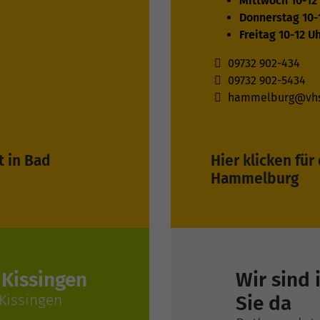
Mittwoch 10-12
Donnerstag 10-
Freitag 10-12 U
09732 902-434
09732 902-5434
hammelburg@vhs
t in Bad
Hier klicken für
Hammelburg
 Kissingen
Wir sind 
 Kissingen
Sie da