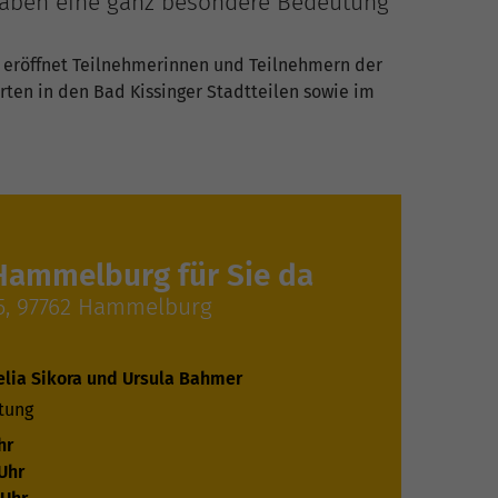
haben eine ganz besondere Bedeutung
e eröffnet Teilnehmerinnen und Teilnehmern der
rten in den Bad Kissinger Stadtteilen sowie im
 Hammelburg für Sie da
5, 97762 Hammelburg
elia Sikora und Ursula Bahmer
tung
hr
Uhr