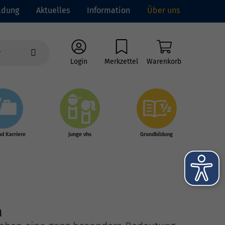
ldung
Aktuelles
Information
Über uns
Login
Merkzettel
Warenkorb
nd Karriere
junge vhs
Grundbildung
n