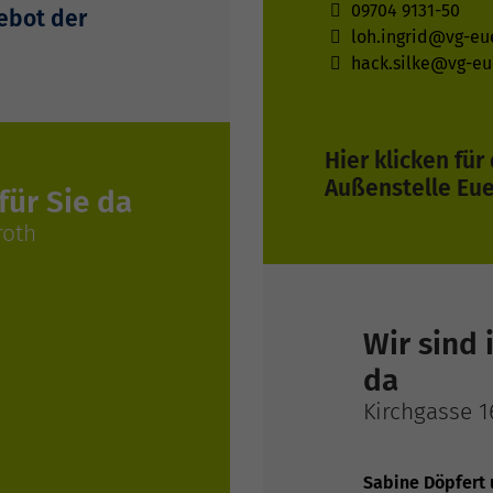
09704 9131-50
gebot der
loh.ingrid@vg-eu
hack.silke@vg-eu
Hier klicken fü
Außenstelle Eue
für Sie da
roth
Wir sind 
da
Kirchgasse 1
Sabine Döpfert