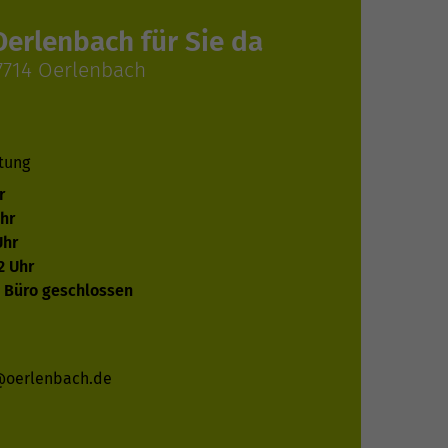
Oerlenbach für Sie da
97714 Oerlenbach
tung
r
hr
Uhr
2 Uhr
s Büro geschlossen
@oerlenbach.de