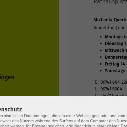
Rathausplatz
Michaela Queck
Anmeldung und 
Montags i
Dienstag 1
Mittwoch 1
Donnerstag
Freitag 14-
Samstags 
singen
09741 804-22
09741 6904
vhs@bad-br
enschutz
et für Sie
s sind kleine Datenmengen, die von einer Website gesendet und vom
Hier klicken
owser des Nutzers während des Surfens auf dem Computer des Nutze
chert werden. Ihr Browser speichert jede Nachricht in einer kleinen Dat