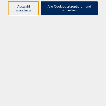
Kurse in Bad Brückenau
Auswahl
Alle Cookies akzeptieren und
Kurse in Bad Kissingen
speichern
schließen
Kurse in Burkardroth
Kurse in Euerdorf
Kurse in Hammelburg
Kurse in Nüdlingen
Kurse in Oberthulba
Kurse in Oerlenbach
Widerrufsrecht
Impressum
AGB
Barrierefreiheit
Datenschutz
Widerruf