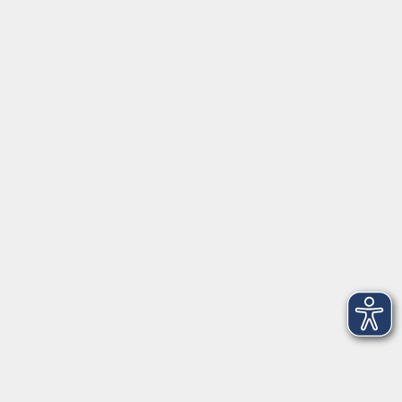
Montag/Dienstag: 14:00-16:00 Uhr
Mittwoch - Freitag: 10:00-12:00 Uhr
Rathausplatz 1
97688 Bad Kissingen
BadKissingen@vhs-kisshab.de
T 0971 807-4211
Kontakt über das Online-Formular
Anmeldung für Integrationskurse
Montag und Mittwoch: 14:30-16:00 Uhr
integration@vhs-kisshab.de
T 0971 807-4214