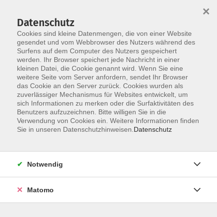
×
Datenschutz
Cookies sind kleine Datenmengen, die von einer Website
gesendet und vom Webbrowser des Nutzers während des
Surfens auf dem Computer des Nutzers gespeichert
Skip to main content
werden. Ihr Browser speichert jede Nachricht in einer
kleinen Datei, die Cookie genannt wird. Wenn Sie eine
Kursübersicht
weitere Seite vom Server anfordern, sendet Ihr Browser
das Cookie an den Server zurück. Cookies wurden als
zuverlässiger Mechanismus für Websites entwickelt, um
sich Informationen zu merken oder die Surfaktivitäten des
Der Kurs konnte nicht gefunden werden.
Benutzers aufzuzeichnen. Bitte willigen Sie in die
Verwendung von Cookies ein. Weitere Informationen finden
Sie in unseren Datenschutzhinweisen.
Datenschutz
Unser Kursangebot nach
Veranstaltungsorten sortiert
Notwendig
Hier finden Sie das Angebot der jeweiligen
Außenstellen und Zentralen
Matomo
Kurse in Bad Bocklet