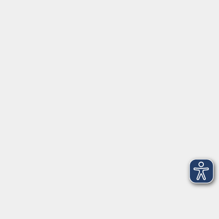
Montag/Dienstag: 14:00-16:00 Uhr
Mittwoch - Freitag: 10:00-12:00 Uhr
Rathausplatz 1
97688 Bad Kissingen
BadKissingen@vhs-kisshab.de
T 0971 807-4211
Kontakt über das Online-Formular
Anmeldung für Integrationskurse
Montag und Mittwoch: 14:30-16:00 Uhr
integration@vhs-kisshab.de
T 0971 807-4214