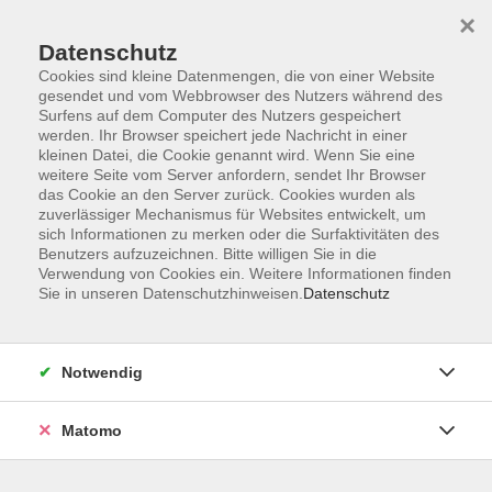
×
Datenschutz
Cookies sind kleine Datenmengen, die von einer Website
gesendet und vom Webbrowser des Nutzers während des
Surfens auf dem Computer des Nutzers gespeichert
Skip to main content
werden. Ihr Browser speichert jede Nachricht in einer
kleinen Datei, die Cookie genannt wird. Wenn Sie eine
Kursübersicht
weitere Seite vom Server anfordern, sendet Ihr Browser
das Cookie an den Server zurück. Cookies wurden als
zuverlässiger Mechanismus für Websites entwickelt, um
sich Informationen zu merken oder die Surfaktivitäten des
Der Kurs konnte nicht gefunden werden.
Benutzers aufzuzeichnen. Bitte willigen Sie in die
Verwendung von Cookies ein. Weitere Informationen finden
Sie in unseren Datenschutzhinweisen.
Datenschutz
Unser Kursangebot nach
Veranstaltungsorten sortiert
Notwendig
Hier finden Sie das Angebot der jeweiligen
Außenstellen und Zentralen
Matomo
Kurse in Bad Bocklet