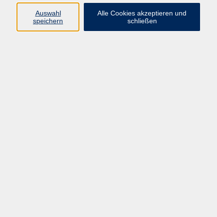
Kurse in Bad Brückenau
Auswahl
Alle Cookies akzeptieren und
Kurse in Bad Kissingen
speichern
schließen
Kurse in Burkardroth
Kurse in Euerdorf
Kurse in Hammelburg
Kurse in Nüdlingen
Kurse in Oberthulba
Kurse in Oerlenbach
Widerrufsrecht
Impressum
AGB
Barrierefreiheit
Datenschutz
Widerruf