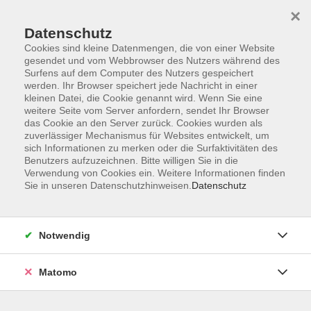
×
Datenschutz
Cookies sind kleine Datenmengen, die von einer Website
gesendet und vom Webbrowser des Nutzers während des
Surfens auf dem Computer des Nutzers gespeichert
Skip to main content
werden. Ihr Browser speichert jede Nachricht in einer
kleinen Datei, die Cookie genannt wird. Wenn Sie eine
Kursübersicht
weitere Seite vom Server anfordern, sendet Ihr Browser
das Cookie an den Server zurück. Cookies wurden als
zuverlässiger Mechanismus für Websites entwickelt, um
sich Informationen zu merken oder die Surfaktivitäten des
Der Kurs konnte nicht gefunden werden.
Benutzers aufzuzeichnen. Bitte willigen Sie in die
Verwendung von Cookies ein. Weitere Informationen finden
Sie in unseren Datenschutzhinweisen.
Datenschutz
Unser Kursangebot nach
Veranstaltungsorten sortiert
Notwendig
Hier finden Sie das Angebot der jeweiligen
Außenstellen und Zentralen
Matomo
Kurse in Bad Bocklet