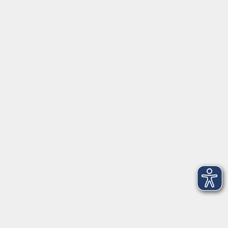
Montag/Dienstag: 14:00-16:00 Uhr
Mittwoch - Freitag: 10:00-12:00 Uhr
Rathausplatz 1
97688 Bad Kissingen
BadKissingen@vhs-kisshab.de
T 0971 807-4211
Kontakt über das Online-Formular
Anmeldung für Integrationskurse
Montag und Mittwoch: 14:30-16:00 Uhr
integration@vhs-kisshab.de
T 0971 807-4214