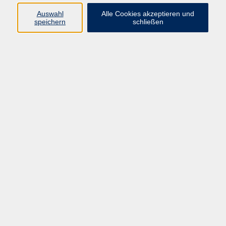
Kurse in Bad Brückenau
Auswahl
Alle Cookies akzeptieren und
Kurse in Bad Kissingen
speichern
schließen
Kurse in Burkardroth
Kurse in Euerdorf
Kurse in Hammelburg
Kurse in Nüdlingen
Kurse in Oberthulba
Kurse in Oerlenbach
Widerrufsrecht
Impressum
AGB
Barrierefreiheit
Datenschutz
Widerruf