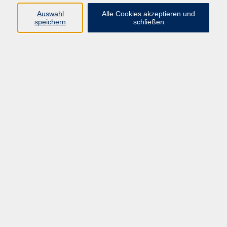
Kurse in Bad Brückenau
Auswahl
Alle Cookies akzeptieren und
Kurse in Bad Kissingen
speichern
schließen
Kurse in Burkardroth
Kurse in Euerdorf
Kurse in Hammelburg
Kurse in Nüdlingen
Kurse in Oberthulba
Kurse in Oerlenbach
Widerrufsrecht
Impressum
AGB
Barrierefreiheit
Datenschutz
Widerruf