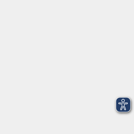
Montag/Dienstag: 14:00-16:00 Uhr
Mittwoch - Freitag: 10:00-12:00 Uhr
Rathausplatz 1
97688 Bad Kissingen
BadKissingen@vhs-kisshab.de
T 0971 807-4211
Kontakt über das Online-Formular
Anmeldung für Integrationskurse
Montag und Mittwoch: 14:30-16:00 Uhr
integration@vhs-kisshab.de
T 0971 807-4214