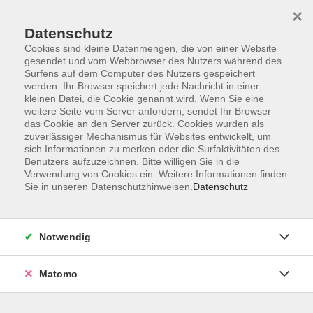
×
Datenschutz
Cookies sind kleine Datenmengen, die von einer Website
gesendet und vom Webbrowser des Nutzers während des
Surfens auf dem Computer des Nutzers gespeichert
Skip to main content
werden. Ihr Browser speichert jede Nachricht in einer
kleinen Datei, die Cookie genannt wird. Wenn Sie eine
Kursübersicht
weitere Seite vom Server anfordern, sendet Ihr Browser
das Cookie an den Server zurück. Cookies wurden als
zuverlässiger Mechanismus für Websites entwickelt, um
sich Informationen zu merken oder die Surfaktivitäten des
Der Kurs konnte nicht gefunden werden.
Benutzers aufzuzeichnen. Bitte willigen Sie in die
Verwendung von Cookies ein. Weitere Informationen finden
Sie in unseren Datenschutzhinweisen.
Datenschutz
Unser Kursangebot nach
Veranstaltungsorten sortiert
Notwendig
Hier finden Sie das Angebot der jeweiligen
Außenstellen und Zentralen
Matomo
Kurse in Bad Bocklet