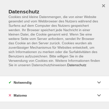
×
Datenschutz
Cookies sind kleine Datenmengen, die von einer Website
gesendet und vom Webbrowser des Nutzers während des
Surfens auf dem Computer des Nutzers gespeichert
Skip to main content
werden. Ihr Browser speichert jede Nachricht in einer
kleinen Datei, die Cookie genannt wird. Wenn Sie eine
Kursübersicht
weitere Seite vom Server anfordern, sendet Ihr Browser
das Cookie an den Server zurück. Cookies wurden als
zuverlässiger Mechanismus für Websites entwickelt, um
sich Informationen zu merken oder die Surfaktivitäten des
Der Kurs konnte nicht gefunden werden.
Benutzers aufzuzeichnen. Bitte willigen Sie in die
Verwendung von Cookies ein. Weitere Informationen finden
Sie in unseren Datenschutzhinweisen.
Datenschutz
Unser Kursangebot nach
Veranstaltungsorten sortiert
Notwendig
Hier finden Sie das Angebot der jeweiligen
Außenstellen und Zentralen
Matomo
Kurse in Bad Bocklet