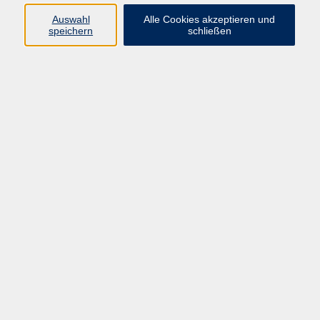
Kurse in Bad Brückenau
Auswahl
Alle Cookies akzeptieren und
Kurse in Bad Kissingen
speichern
schließen
Kurse in Burkardroth
Kurse in Euerdorf
Kurse in Hammelburg
Kurse in Nüdlingen
Kurse in Oberthulba
Kurse in Oerlenbach
Widerrufsrecht
Impressum
AGB
Barrierefreiheit
Datenschutz
Widerruf