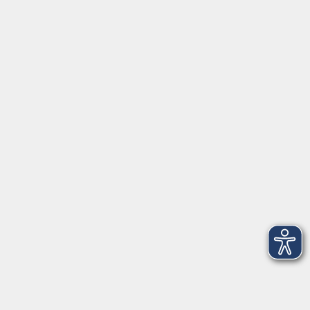
Montag/Dienstag: 14:00-16:00 Uhr
Mittwoch - Freitag: 10:00-12:00 Uhr
Rathausplatz 1
97688 Bad Kissingen
BadKissingen@vhs-kisshab.de
T 0971 807-4211
Kontakt über das Online-Formular
Anmeldung für Integrationskurse
Montag und Mittwoch: 14:30-16:00 Uhr
integration@vhs-kisshab.de
T 0971 807-4214