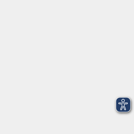
Montag/Dienstag: 14:00-16:00 Uhr
Mittwoch - Freitag: 10:00-12:00 Uhr
Rathausplatz 1
97688 Bad Kissingen
BadKissingen@vhs-kisshab.de
T 0971 807-4211
Kontakt über das Online-Formular
Anmeldung für Integrationskurse
Montag und Mittwoch: 14:30-16:00 Uhr
integration@vhs-kisshab.de
T 0971 807-4214