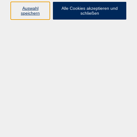
Kurse in Bad Brückenau
Auswahl
Alle Cookies akzeptieren und
Kurse in Bad Kissingen
speichern
schließen
Kurse in Burkardroth
Kurse in Euerdorf
Kurse in Hammelburg
Kurse in Nüdlingen
Kurse in Oberthulba
Kurse in Oerlenbach
Widerrufsrecht
Impressum
AGB
Barrierefreiheit
Datenschutz
Widerruf