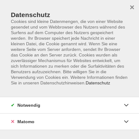
×
Datenschutz
Cookies sind kleine Datenmengen, die von einer Website
gesendet und vom Webbrowser des Nutzers während des
Surfens auf dem Computer des Nutzers gespeichert
Skip to main content
werden. Ihr Browser speichert jede Nachricht in einer
kleinen Datei, die Cookie genannt wird. Wenn Sie eine
Kursübersicht
weitere Seite vom Server anfordern, sendet Ihr Browser
das Cookie an den Server zurück. Cookies wurden als
zuverlässiger Mechanismus für Websites entwickelt, um
sich Informationen zu merken oder die Surfaktivitäten des
Der Kurs konnte nicht gefunden werden.
Benutzers aufzuzeichnen. Bitte willigen Sie in die
Verwendung von Cookies ein. Weitere Informationen finden
Sie in unseren Datenschutzhinweisen.
Datenschutz
Unser Kursangebot nach
Veranstaltungsorten sortiert
Notwendig
Hier finden Sie das Angebot der jeweiligen
Außenstellen und Zentralen
Matomo
Kurse in Bad Bocklet