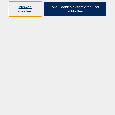
Kurse in Bad Brückenau
Auswahl
Alle Cookies akzeptieren und
Kurse in Bad Kissingen
speichern
schließen
Kurse in Burkardroth
Kurse in Euerdorf
Kurse in Hammelburg
Kurse in Nüdlingen
Kurse in Oberthulba
Kurse in Oerlenbach
Widerrufsrecht
Impressum
AGB
Barrierefreiheit
Datenschutz
Widerruf