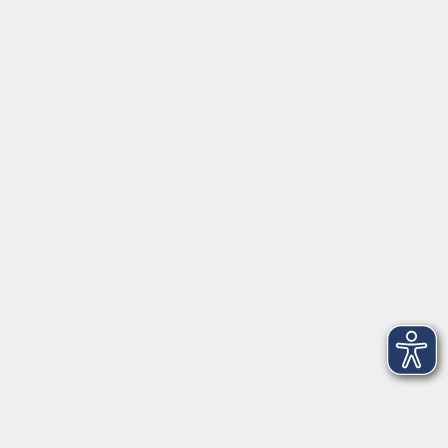
Montag/Dienstag: 14:00-16:00 Uhr
Mittwoch - Freitag: 10:00-12:00 Uhr
Rathausplatz 1
97688 Bad Kissingen
BadKissingen@vhs-kisshab.de
T 0971 807-4211
Kontakt über das Online-Formular
Anmeldung für Integrationskurse
Montag und Mittwoch: 14:30-16:00 Uhr
integration@vhs-kisshab.de
T 0971 807-4214