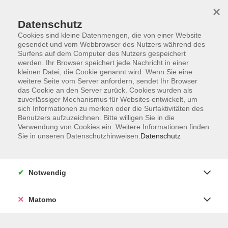
×
Datenschutz
Cookies sind kleine Datenmengen, die von einer Website
gesendet und vom Webbrowser des Nutzers während des
Surfens auf dem Computer des Nutzers gespeichert
Skip to main content
werden. Ihr Browser speichert jede Nachricht in einer
kleinen Datei, die Cookie genannt wird. Wenn Sie eine
Kursübersicht
weitere Seite vom Server anfordern, sendet Ihr Browser
das Cookie an den Server zurück. Cookies wurden als
zuverlässiger Mechanismus für Websites entwickelt, um
sich Informationen zu merken oder die Surfaktivitäten des
Der Kurs konnte nicht gefunden werden.
Benutzers aufzuzeichnen. Bitte willigen Sie in die
Verwendung von Cookies ein. Weitere Informationen finden
Sie in unseren Datenschutzhinweisen.
Datenschutz
Unser Kursangebot nach
Veranstaltungsorten sortiert
Notwendig
Hier finden Sie das Angebot der jeweiligen
Außenstellen und Zentralen
Matomo
Kurse in Bad Bocklet